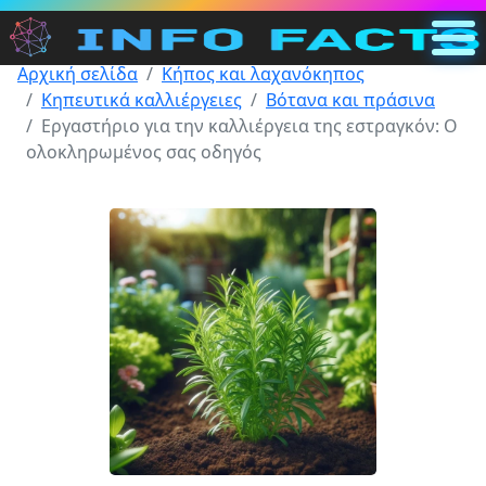
Αρχική σελίδα
Κήπος και λαχανόκηπος
Κύρια
Κηπευτικά καλλιέργειες
Βότανα και πράσινα
GR
Εργαστήριο για την καλλιέργεια της εστραγκόν: Ο
ολοκληρωμένος σας οδηγός
Αναζήτηση
Κατηγορίες
Άλλο