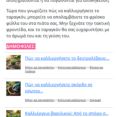
αποξηραίνονται ή να παγώνονται για αποθήκευση.
Τώρα που γνωρίζετε πώς να καλλιεργήσετε το
ταραγκόν, μπορείτε να απολαμβάνετε τα φρέσκα
φύλλα του στα πιάτα σας. Μην ξεχνάτε την τακτική
φροντίδα, και το ταραγκόν θα σας ευχαριστήσει με
το άρωμά του και τη γεύση του.
ΔΗΜΟΦΙΛΕΣ:
Πώς να καλλιεργήσετε το δεντρολίβανο:...
Κήπος και λαχανόκηπος
>
Κηπευτικά καλλιέργειες
>
Βότανα και
πράσινα
Πώς να καλλιεργήσετε σκόρδο σε
εσωτερ...
Κήπος και λαχανόκηπος
>
Κηπευτικά καλλιέργειες
>
Λαχανικά
Καλλιέργεια βασιλικού: Από το σπόρο σ...