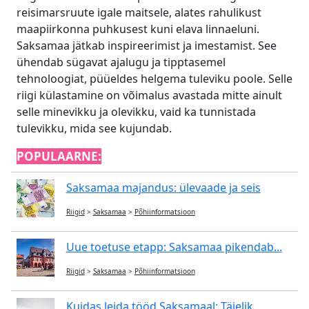
reisimarsruute igale maitsele, alates rahulikust
maapiirkonna puhkusest kuni elava linnaeluni.
Saksamaa jätkab inspireerimist ja imestamist. See
ühendab sügavat ajalugu ja tipptasemel
tehnoloogiat, püüeldes helgema tuleviku poole. Selle
riigi külastamine on võimalus avastada mitte ainult
selle minevikku ja olevikku, vaid ka tunnistada
tulevikku, mida see kujundab.
POPULAARNE:
Saksamaa majandus: ülevaade ja seis
Riigid
>
Saksamaa
>
Põhiinformatsioon
Uue toetuse etapp: Saksamaa pikendab...
Riigid
>
Saksamaa
>
Põhiinformatsioon
Kuidas leida tööd Saksamaal: Täielik...