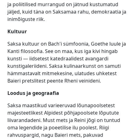
ja poliitilised murrangud on jätnud kustumatud
jäljed, kuid täna on Saksamaa rahu, demokraatia ja
inimõiguste riik.
Kultuur
Saksa kultuur on Bach'i sümfoonia, Goethe luule ja
Kanti filosoofia. See on maa, kus iga kivi hingab
kunsti — iidsetest katedraalidest avangardi
kunstigaleriideni. Saksa kulinaarkunst on samuti
hämmastavalt mitmekesine, ulatudes uhketest
Baieri pretslitest peente Rheni veinideni.
Loodus ja geograafia
Saksa maastikud varieeruvad lõunapoolsetest
majesteetlikest Alpidest põhjapoolsete lõputute
liivarandadeni. Must mets ja Reini jõgi on tuntud
oma legendide ja poeetilise ilu poolest. Riigi
rahvuspargid, nagu Baieri mets, pakuvad