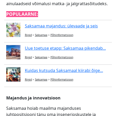
ainulaadseid võimalusi matka- ja jalgrattasõitudeks.
POPULAARNE:
Saksamaa majandus: ülevaade ja seis
Riigid
>
Saksamaa
>
Põhiinformatsioon
Uue toetuse etapp: Saksamaa pikendab...
Riigid
>
Saksamaa
>
Põhiinformatsioon
Kuidas kutsuda Saksamaal kiirabi õige...
Riigid
>
Saksamaa
>
Põhiinformatsioon
Majandus ja innovatsioon
Saksamaa hoiab maailma majanduses
juhtpositsiooni tänu oma insenerioskustele ja