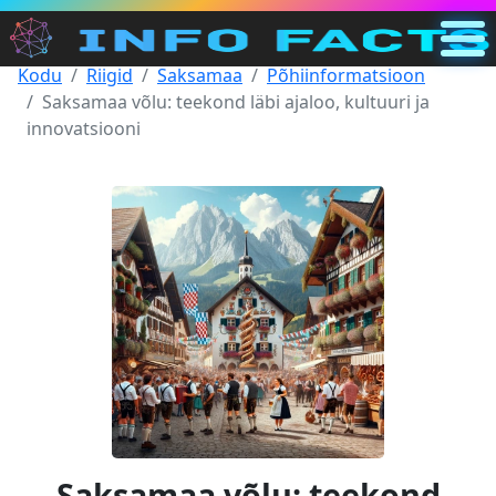
Kodu
Riigid
Saksamaa
Põhiinformatsioon
Põhiline
Saksamaa võlu: teekond läbi ajaloo, kultuuri ja
EE
innovatsiooni
Otsi
Kategooriad
Muu
Saksamaa võlu: teekond