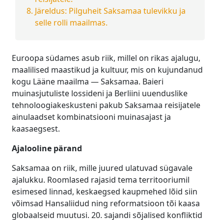
Järeldus: Pilguheit Saksamaa tulevikku ja
selle rolli maailmas.
Euroopa südames asub riik, millel on rikas ajalugu,
maalilised maastikud ja kultuur, mis on kujundanud
kogu Lääne maailma — Saksamaa. Baieri
muinasjutuliste lossideni ja Berliini uuenduslike
tehnoloogiakeskusteni pakub Saksamaa reisijatele
ainulaadset kombinatsiooni muinasajast ja
kaasaegsest.
Ajalooline pärand
Saksamaa on riik, mille juured ulatuvad sügavale
ajalukku. Roomlased rajasid tema territooriumil
esimesed linnad, keskaegsed kaupmehed lõid siin
võimsad Hansaliidud ning reformatsioon tõi kaasa
globaalseid muutusi. 20. sajandi sõjalised konfliktid