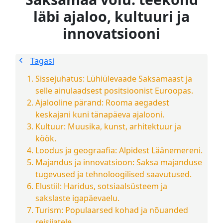
läbi ajaloo, kultuuri ja
innovatsiooni
Tagasi
Sissejuhatus: Lühiülevaade Saksamaast ja
selle ainulaadsest positsioonist Euroopas.
Ajalooline pärand: Rooma aegadest
keskajani kuni tänapäeva ajalooni.
Kultuur: Muusika, kunst, arhitektuur ja
köök.
Loodus ja geograafia: Alpidest Läänemereni.
Majandus ja innovatsioon: Saksa majanduse
tugevused ja tehnoloogilised saavutused.
Elustiil: Haridus, sotsiaalsüsteem ja
sakslaste igapäevaelu.
Turism: Populaarsed kohad ja nõuanded
reisijatele.