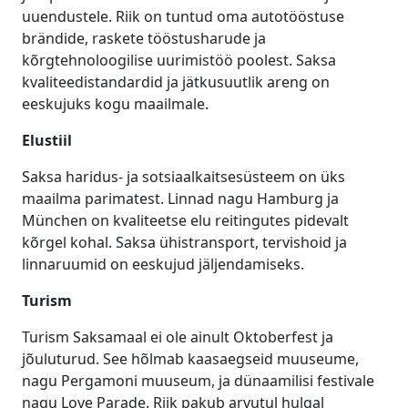
uuendustele. Riik on tuntud oma autotööstuse
brändide, raskete tööstusharude ja
kõrgtehnoloogilise uurimistöö poolest. Saksa
kvaliteedistandardid ja jätkusuutlik areng on
eeskujuks kogu maailmale.
Elustiil
Saksa haridus- ja sotsiaalkaitsesüsteem on üks
maailma parimatest. Linnad nagu Hamburg ja
München on kvaliteetse elu reitingutes pidevalt
kõrgel kohal. Saksa ühistransport, tervishoid ja
linnaruumid on eeskujud jäljendamiseks.
Turism
Turism Saksamaal ei ole ainult Oktoberfest ja
jõuluturud. See hõlmab kaasaegseid muuseume,
nagu Pergamoni muuseum, ja dünaamilisi festivale
nagu Love Parade. Riik pakub arvutul hulgal