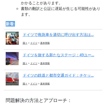
かかることがあります。
書類の翻訳と公証に遅延が生じる可能性があり
ます。
新着:
ドイツで救急車を適切に呼び出す方法は...
国々
>
ドイツ
>
基本情報
ドイツを旅する新たなステージ：49ユー...
国々
>
ドイツ
>
基本情報
ドイツの鉄道と都市交通ガイド：チケッ...
国々
>
ドイツ
>
基本情報
問題解決の方法とアプローチ：