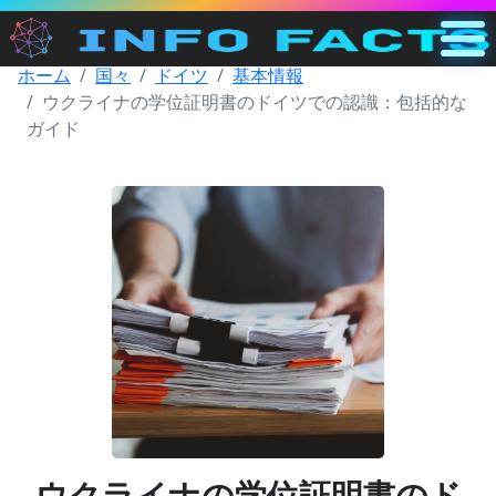
ホーム
国々
ドイツ
基本情報
メイン
ウクライナの学位証明書のドイツでの認識：包括的な
JP
ガイド
検索
カテゴリー
その他
ウクライナの学位証明書のド