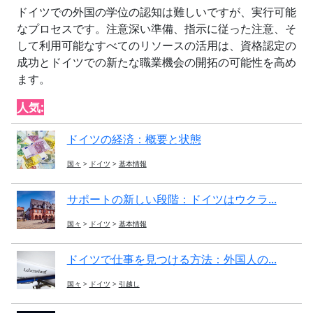
ドイツでの外国の学位の認知は難しいですが、実行可能
なプロセスです。注意深い準備、指示に従った注意、そ
して利用可能なすべてのリソースの活用は、資格認定の
成功とドイツでの新たな職業機会の開拓の可能性を高め
ます。
人気:
ドイツの経済：概要と状態
国々
>
ドイツ
>
基本情報
サポートの新しい段階：ドイツはウクラ...
国々
>
ドイツ
>
基本情報
ドイツで仕事を見つける方法：外国人の...
国々
>
ドイツ
>
引越し