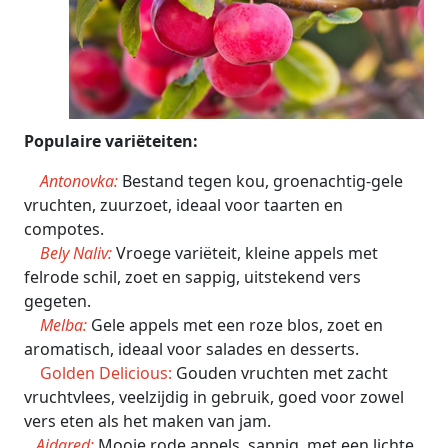
Populaire variëteiten:
Antonovka:
Bestand tegen kou, groenachtig-gele
vruchten, zuurzoet, ideaal voor taarten en
compotes.
Bely Naliv:
Vroege variëteit, kleine appels met
felrode schil, zoet en sappig, uitstekend vers
gegeten.
Melba:
Gele appels met een roze blos, zoet en
aromatisch, ideaal voor salades en desserts.
Golden Delicious:
Gouden vruchten met zacht
vruchtvlees, veelzijdig in gebruik, goed voor zowel
vers eten als het maken van jam.
Aidared:
Mooie rode appels, sappig, met een lichte