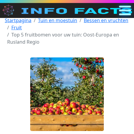
Startpagina
Tuin en moestuin
Bessen en vruchten
Hoofdpagina
Fruit
NL
Top 5 fruitbomen voor uw tuin: Oost-Europa en
Rusland Regio
Zoeken
Categorieën
Overige