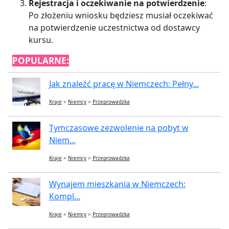
Rejestracja i oczekiwanie na potwierdzenie
:
Po złożeniu wniosku będziesz musiał oczekiwać
na potwierdzenie uczestnictwa od dostawcy
kursu.
POPULARNE:
Jak znaleźć pracę w Niemczech: Pełny...
Kraje
>
Niemcy
>
Przeprowadzka
Tymczasowe zezwolenie na pobyt w
Niem...
Kraje
>
Niemcy
>
Przeprowadzka
Wynajem mieszkania w Niemczech:
Kompl...
Kraje
>
Niemcy
>
Przeprowadzka