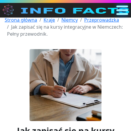
Strona główna
Kraje
Niemcy
Przeprowadzka
Główna
Jak zapisać się na kursy integracyjne w Niemczech:
PL
Pełny przewodnik.
Szukaj
Kategorie
Inne
Jak zapisać się na kursy