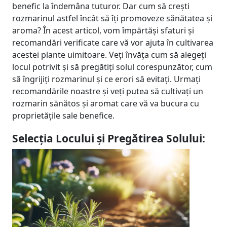
benefic la îndemâna tuturor. Dar cum să crești
rozmarinul astfel încât să îți promoveze sănătatea și
aroma? În acest articol, vom împărtăși sfaturi și
recomandări verificate care vă vor ajuta în cultivarea
acestei plante uimitoare. Veți învăța cum să alegeți
locul potrivit și să pregătiți solul corespunzător, cum
să îngrijiți rozmarinul și ce erori să evitați. Urmați
recomandările noastre și veți putea să cultivați un
rozmarin sănătos și aromat care vă va bucura cu
proprietățile sale benefice.
Selecția Locului și Pregătirea Solului: