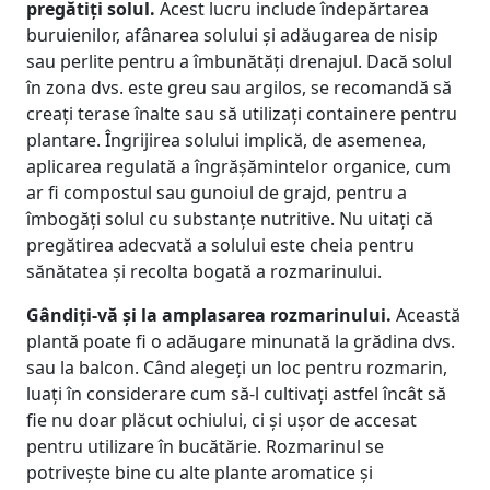
pregătiți solul.
Acest lucru include îndepărtarea
buruienilor, afânarea solului și adăugarea de nisip
sau perlite pentru a îmbunătăți drenajul. Dacă solul
în zona dvs. este greu sau argilos, se recomandă să
creați terase înalte sau să utilizați containere pentru
plantare. Îngrijirea solului implică, de asemenea,
aplicarea regulată a îngrășămintelor organice, cum
ar fi compostul sau gunoiul de grajd, pentru a
îmbogăți solul cu substanțe nutritive. Nu uitați că
pregătirea adecvată a solului este cheia pentru
sănătatea și recolta bogată a rozmarinului.
Gândiți-vă și la amplasarea rozmarinului.
Această
plantă poate fi o adăugare minunată la grădina dvs.
sau la balcon. Când alegeți un loc pentru rozmarin,
luați în considerare cum să-l cultivați astfel încât să
fie nu doar plăcut ochiului, ci și ușor de accesat
pentru utilizare în bucătărie. Rozmarinul se
potrivește bine cu alte plante aromatice și