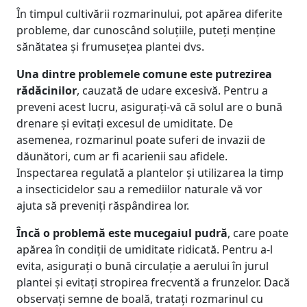
În timpul cultivării rozmarinului, pot apărea diferite
probleme, dar cunoscând soluțiile, puteți menține
sănătatea și frumusețea plantei dvs.
Una dintre problemele comune este putrezirea
rădăcinilor
, cauzată de udare excesivă. Pentru a
preveni acest lucru, asigurați-vă că solul are o bună
drenare și evitați excesul de umiditate. De
asemenea, rozmarinul poate suferi de invazii de
dăunători, cum ar fi acarienii sau afidele.
Inspectarea regulată a plantelor și utilizarea la timp
a insecticidelor sau a remediilor naturale vă vor
ajuta să preveniți răspândirea lor.
Încă o problemă este mucegaiul pudră
, care poate
apărea în condiții de umiditate ridicată. Pentru a-l
evita, asigurați o bună circulație a aerului în jurul
plantei și evitați stropirea frecventă a frunzelor. Dacă
observați semne de boală, tratați rozmarinul cu