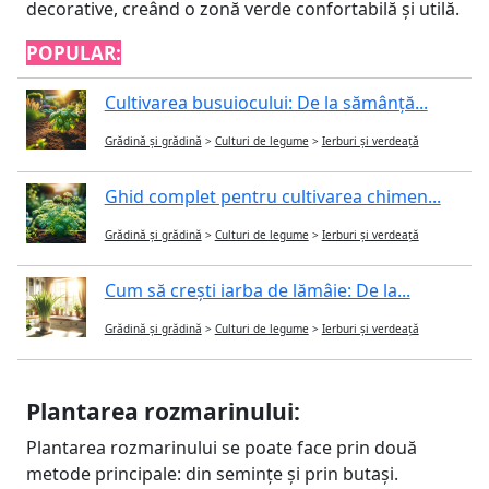
decorative, creând o zonă verde confortabilă și utilă.
POPULAR:
Cultivarea busuiocului: De la sămânță...
Grădină și grădină
>
Culturi de legume
>
Ierburi și verdeață
Ghid complet pentru cultivarea chimen...
Grădină și grădină
>
Culturi de legume
>
Ierburi și verdeață
Cum să crești iarba de lămâie: De la...
Grădină și grădină
>
Culturi de legume
>
Ierburi și verdeață
Plantarea rozmarinului:
Plantarea rozmarinului se poate face prin două
metode principale: din semințe și prin butași.