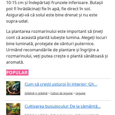
10-15 cm și îndepărtați frunzele inferioare. Butașii
pot fi înrădăcinați fie în apă, fie direct în sol.
Asigurați-vă că solul este bine drenat și nu este
supra-udat.
La plantarea rozmarinului este important să țineți
cont că această plantă iubește lumina. Alegeți locuri
bine luminată, protejate de vânturi puternice.
Urmând recomandările de plantare și îngrijire a
rozmarinului, veți putea crește o plantă sănătoasă și
aromată.
POPULAR:
Cum să crești usturoi în interior: Gh...
Grădină și grădină
>
Culturi de legume
>
Legume
Cultivarea busuiocului: De la sămânță...