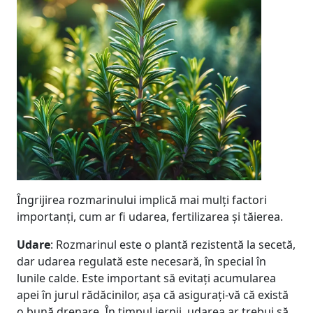
Îngrijirea rozmarinului implică mai mulți factori
importanți, cum ar fi udarea, fertilizarea și tăierea.
Udare
: Rozmarinul este o plantă rezistentă la secetă,
dar udarea regulată este necesară, în special în
lunile calde. Este important să evitați acumularea
apei în jurul rădăcinilor, așa că asigurați-vă că există
o bună drenare. În timpul iernii, udarea ar trebui să