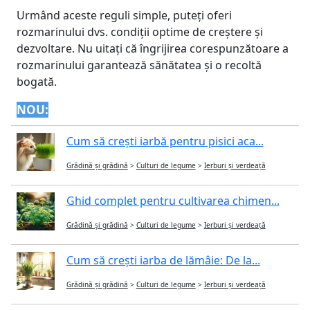
Urmând aceste reguli simple, puteți oferi
rozmarinului dvs. condiții optime de creștere și
dezvoltare. Nu uitați că îngrijirea corespunzătoare a
rozmarinului garantează sănătatea și o recoltă
bogată.
NOU:
Cum să crești iarbă pentru pisici aca...
Grădină și grădină
>
Culturi de legume
>
Ierburi și verdeață
Ghid complet pentru cultivarea chimen...
Grădină și grădină
>
Culturi de legume
>
Ierburi și verdeață
Cum să crești iarba de lămâie: De la...
Grădină și grădină
>
Culturi de legume
>
Ierburi și verdeață