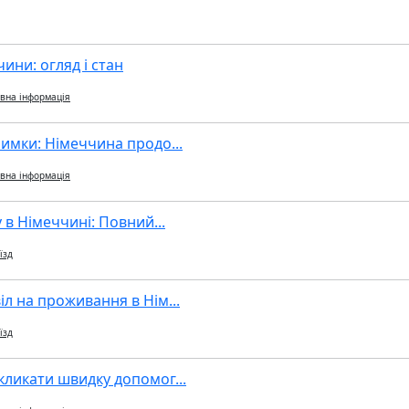
ини: огляд і стан
вна інформація
имки: Німеччина продо...
вна інформація
 в Німеччині: Повний...
їзд
л на проживання в Нім...
їзд
кликати швидку допомог...