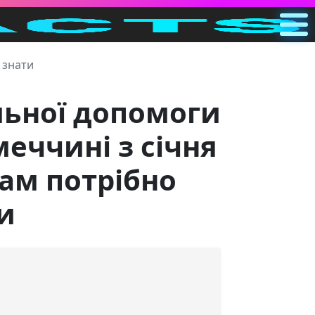
Головна
 знати
UA
Пошук
льної допомоги
Категорії
меччині з січня
вам потрібно
Інше
и