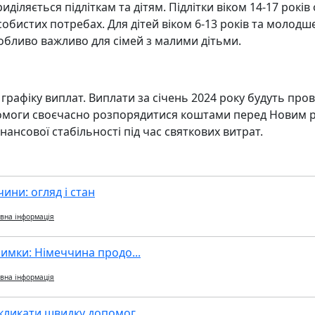
риділяється підліткам та дітям. Підлітки віком 14-17 рок
особистих потребах. Для дітей віком 6-13 років та молод
собливо важливо для сімей з малими дітьми.
рафіку виплат. Виплати за січень 2024 року будуть пров
омоги своєчасно розпорядитися коштами перед Новим р
ансової стабільності під час святкових витрат.
ини: огляд і стан
вна інформація
имки: Німеччина продо...
вна інформація
кликати швидку допомог...