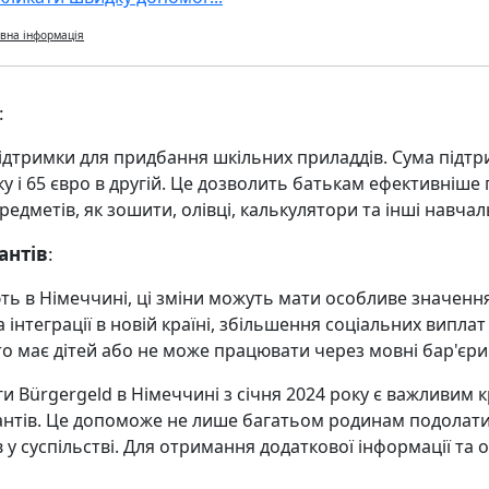
вна інформація
:
ідтримки для придбання шкільних приладдів. Сума підтр
у і 65 євро в другій. Це дозволить батькам ефективніше 
редметів, як зошити, олівці, калькулятори та інші навчал
антів
:
ть в Німеччині, ці зміни можуть мати особливе значення
а інтеграції в новій країні, збільшення соціальних випл
то має дітей або не може працювати через мовні бар'єри
и Bürgergeld в Німеччині з січня 2024 року є важливим 
антів. Це допоможе не лише багатьом родинам подолати 
у суспільстві. Для отримання додаткової інформації та 