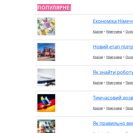
ПОПУЛЯРНЕ:
Економіка Німечч
Країни
>
Німеччина
>
Осно
Новий етап підтр
Країни
>
Німеччина
>
Осно
Як знайти роботу
Країни
>
Німеччина
>
Пере
Тимчасовий дозві
Країни
>
Німеччина
>
Пере
Як правильно ви