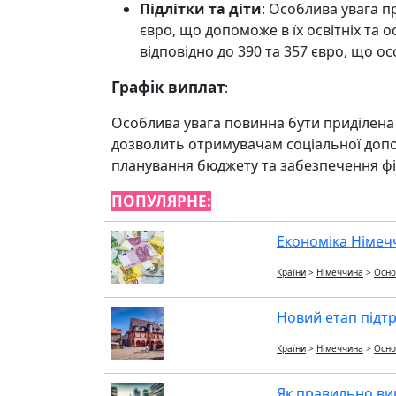
Підлітки та діти
: Особлива увага п
євро, що допоможе в їх освітніх та 
відповідно до 390 та 357 євро, що о
Графік виплат
:
Особлива увага повинна бути приділена г
дозволить отримувачам соціальної доп
планування бюджету та забезпечення фін
ПОПУЛЯРНЕ:
Економіка Німечч
Країни
>
Німеччина
>
Осно
Новий етап підтр
Країни
>
Німеччина
>
Осно
Як правильно ви