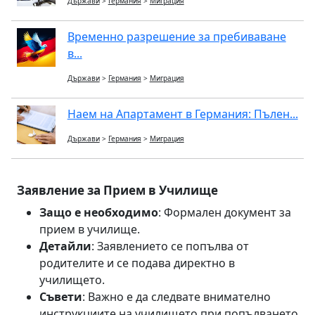
Държави
>
Германия
>
Миграция
Временно разрешение за пребиваване
в...
Държави
>
Германия
>
Миграция
Наем на Апартамент в Германия: Пълен...
Държави
>
Германия
>
Миграция
Заявление за Прием в Училище
Защо е необходимо
: Формален документ за
прием в училище.
Детайли
: Заявлението се попълва от
родителите и се подава директно в
училището.
Съвети
: Важно е да следвате внимателно
инструкциите на училището при попълването