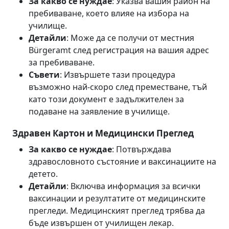
За какво се нуждае
: Указва вашия район на
пребиваване, което влияе на избора на
училище.
Детайли
: Може да се получи от местния
Bürgeramt след регистрация на вашия адрес
за пребиваване.
Съвети
: Извършете тази процедура
възможно най-скоро след преместване, тъй
като този документ е задължителен за
подаване на заявление в училище.
Здравен Картон и Медицински Преглед
За какво се нуждае
: Потвърждава
здравословното състояние и ваксинациите на
детето.
Детайли
: Включва информация за всички
ваксинации и резултатите от медицинските
прегледи. Медицинският преглед трябва да
бъде извършен от училищен лекар.