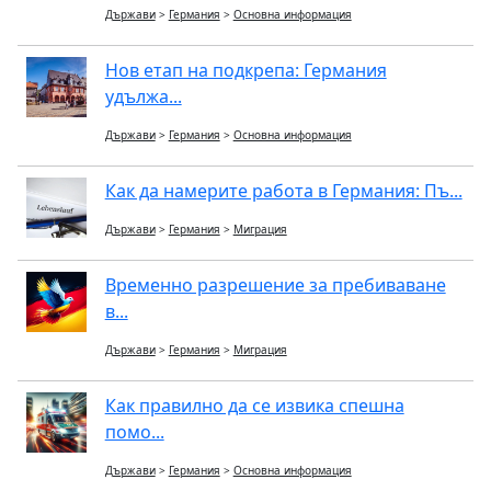
Държави
>
Германия
>
Основна информация
Нов етап на подкрепа: Германия
удължа...
Държави
>
Германия
>
Основна информация
Как да намерите работа в Германия: Пъ...
Държави
>
Германия
>
Миграция
Временно разрешение за пребиваване
в...
Държави
>
Германия
>
Миграция
Как правилно да се извика спешна
помо...
Държави
>
Германия
>
Основна информация