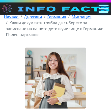
Начало
Държави
Германия
Миграция
Главна
Какви документи трябва да съберете за
BG
записване на вашето дете в училище в Германия:
Пълен наръчник
Търсене
Категории
Други