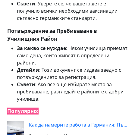
Съвети
: Уверете се, че вашето дете е
получило всички необходими ваксинации
съгласно германските стандарти.
Потвърждение за Пребиваване в
Училищния Район
За какво се нуждае
: Някои училища приемат
само деца, които живеят в определени
райони.
Детайли
: Този документ се издава заедно с
потвърждението за регистрация.
Съвети
: Ако все още избирате място за
пребиваване, разгледайте районите с добри
училища.
Популярно:
Как да намерите работа в Германия: Пъ...