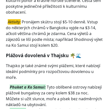
kulturní ponor a krásné horské scenérie. Cesta sem
poskytne jedinečné příležitosti k kulturnímu
obohacení.
Aktivity:
Pronájem skútru stojí $5-10 denně. Vstup
do některých chrámů v Bangkoku vyjde na $3-14,
ačkoli většina chrámů je zdarma. Cena výletů a
zájezdů se liší podle místa; například 5hodinový výlet
na Ko Samui stojí kolem $20.
Plážová dovolená v Thajsku 🌴🌊
Thajsko je také známé svými plážemi, které nabízejí
ideální podmínky pro rozpočtovou dovolenou u
moře.
Phuket a Ko Samui:
Tyto oblíbené ostrovy nabízejí
plážové bungalovy za ceny kolem $38 za noc.
Můžete si užít slunce, moře a písek bez nadměrných
nákladů na ubytování.