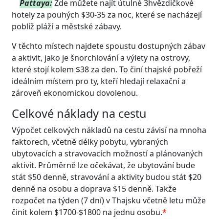
Pattaya:
Zde můžete najít útulné 3hvězdičkové
hotely za pouhých $30-35 za noc, které se nacházejí
poblíž pláží a městské zábavy.
V těchto místech najdete spoustu dostupných zábav
a aktivit, jako je šnorchlování a výlety na ostrovy,
které stojí kolem $38 za den. To činí thajské pobřeží
ideálním místem pro ty, kteří hledají relaxační a
zároveň ekonomickou dovolenou.
Celkové náklady na cestu
Výpočet celkových nákladů na cestu závisí na mnoha
faktorech, včetně délky pobytu, vybraných
ubytovacích a stravovacích možností a plánovaných
aktivit. Průměrně lze očekávat, že ubytování bude
stát $50 denně, stravování a aktivity budou stát $20
denně na osobu a doprava $15 denně. Takže
rozpočet na týden (7 dní) v Thajsku včetně letu může
činit kolem $1700-$1800 na jednu osobu.
*