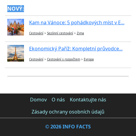
NOVÝ:
Kam na Vánoce: 5 pohádkových míst v E...
Cestování
>
Sezónní cestování
>
Zima
Ekonomický Paříž: Kompletní průvodce...
Cestování
>
Cestování s rozpočtem
>
Evropa
Domov
O nás
Kontaktujte nás
Zásady ochrany osobních údajů
© 2026 INFO FACTS