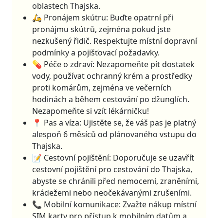
oblastech Thajska.
🛵 Pronájem skútru: Buďte opatrní při
pronájmu skútrů, zejména pokud jste
nezkušený řidič. Respektujte místní dopravní
podmínky a pojišťovací požadavky.
💊 Péče o zdraví: Nezapomeňte pít dostatek
vody, používat ochranný krém a prostředky
proti komárům, zejména ve večerních
hodinách a během cestování po džunglích.
Nezapomeňte si vzít lékárničku!
📍 Pas a víza: Ujistěte se, že váš pas je platný
alespoň 6 měsíců od plánovaného vstupu do
Thajska.
📝 Cestovní pojištění: Doporučuje se uzavřít
cestovní pojištění pro cestování do Thajska,
abyste se chránili před nemocemi, zraněními,
krádežemi nebo neočekávanými zrušeními.
📞 Mobilní komunikace: Zvažte nákup místní
SIM karty pro přístup k mobilním datům a