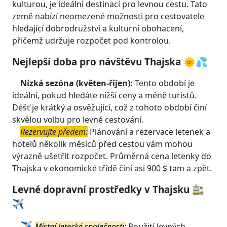
kulturou, je ideální destinací pro levnou cestu. Tato
země nabízí neomezené možnosti pro cestovatele
hledající dobrodružství a kulturní obohacení,
přičemž udržuje rozpočet pod kontrolou.
Nejlepší doba pro návštěvu Thajska 🌞💦
Nízká sezóna (květen-říjen):
Tento období je
ideální, pokud hledáte nižší ceny a méně turistů.
Déšť je krátký a osvěžující, což z tohoto období činí
skvělou volbu pro levné cestování.
Rezervujte předem:
Plánování a rezervace letenek a
hotelů několik měsíců před cestou vám mohou
výrazně ušetřit rozpočet. Průměrná cena letenky do
Thajska v ekonomické třídě činí asi 900 $ tam a zpět.
Levné dopravní prostředky v Thajsku 🚉
✈️
✈️
Místní letecké společnosti:
Použití levných