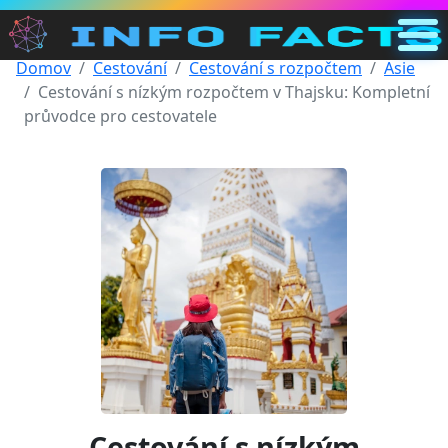
Domov
Cestování
Cestování s rozpočtem
Asie
Hlavní
Cestování s nízkým rozpočtem v Thajsku: Kompletní
CZ
průvodce pro cestovatele
Hledat
Kategorie
Ostatní
Cestování s nízkým