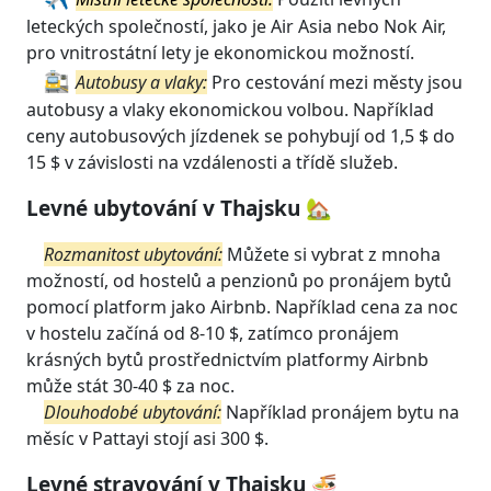
leteckých společností, jako je Air Asia nebo Nok Air,
pro vnitrostátní lety je ekonomickou možností.
🚉
Autobusy a vlaky:
Pro cestování mezi městy jsou
autobusy a vlaky ekonomickou volbou. Například
ceny autobusových jízdenek se pohybují od 1,5 $ do
15 $ v závislosti na vzdálenosti a třídě služeb.
Levné ubytování v Thajsku 🏡
Rozmanitost ubytování:
Můžete si vybrat z mnoha
možností, od hostelů a penzionů po pronájem bytů
pomocí platform jako Airbnb. Například cena za noc
v hostelu začíná od 8-10 $, zatímco pronájem
krásných bytů prostřednictvím platformy Airbnb
může stát 30-40 $ za noc.
Dlouhodobé ubytování:
Například pronájem bytu na
měsíc v Pattayi stojí asi 300 $.
Levné stravování v Thajsku 🍜