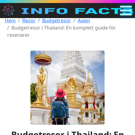
Hem
Resor
Budgetresor
Asien
Huvud
Budgetresor i Thailand: En komplett guide för
SE
resenärer
Sök
Kategorier
Annat
Budgetresor i Thailand: En