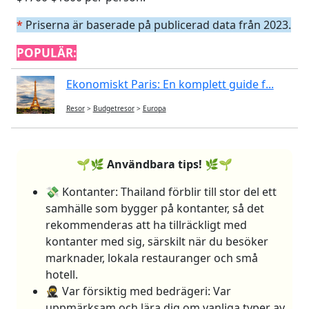
*
Priserna är baserade på publicerad data från 2023.
POPULÄR:
Ekonomiskt Paris: En komplett guide f...
Resor
>
Budgetresor
>
Europa
🌱🌿 Användbara tips! 🌿🌱
💸 Kontanter: Thailand förblir till stor del ett
samhälle som bygger på kontanter, så det
rekommenderas att ha tillräckligt med
kontanter med sig, särskilt när du besöker
marknader, lokala restauranger och små
hotell.
🥷 Var försiktig med bedrägeri: Var
uppmärksam och lära dig om vanliga typer av