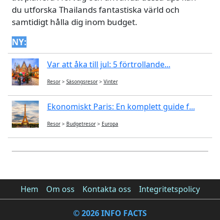
du utforska Thailands fantastiska värld och
samtidigt hålla dig inom budget.
NY:
Var att åka till jul: 5 förtrollande...
Resor
>
Säsongsresor
>
Vinter
Ekonomiskt Paris: En komplett guide f...
Resor
>
Budgetresor
>
Europa
Hem
Om oss
Kontakta oss
Integritetspolicy
© 2026 INFO FACTS