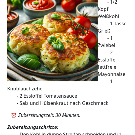
- 1/2
Kopf
Weißkohl
- 1 Tasse
Grieß
- 1
Zwiebel
- 2
Esslöffel
fettfreie
Mayonnaise
- 1
Knoblauchzehe
- 2 Esslöffel Tomatensauce
- Salz und Hülsenkraut nach Geschmack
⏰
Zubereitungszeit: 30 Minuten.
Zubereitungsschritte:
- Den Kohl in dünne Streifen schneiden und in