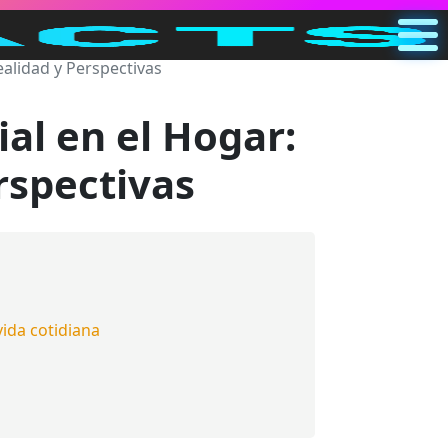
Realidad y Perspectivas
Principal
ES
ial en el Hogar:
Buscar
rspectivas
Categorías
Otro
vida cotidiana