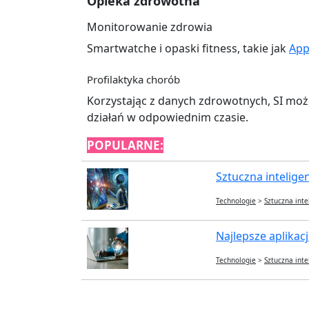
Opieka zdrowotna
Monitorowanie zdrowia
Smartwatche i opaski fitness, takie jak
App
Profilaktyka chorób
Korzystając z danych zdrowotnych, SI mo
działań w odpowiednim czasie.
POPULARNE:
Sztuczna inteligenc
Technologie
>
Sztuczna inte
Najlepsze aplikacje
Technologie
>
Sztuczna inte