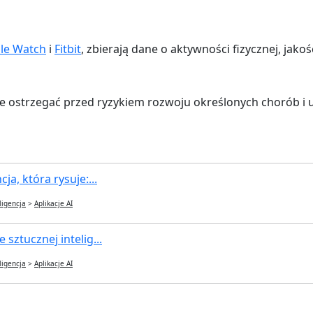
le Watch
i
Fitbit
, zbierają dane o aktywności fizycznej, jako
że ostrzegać przed ryzykiem rozwoju określonych chorób 
ja, która rysuje:...
ligencja
>
Aplikacje AI
 sztucznej intelig...
ligencja
>
Aplikacje AI