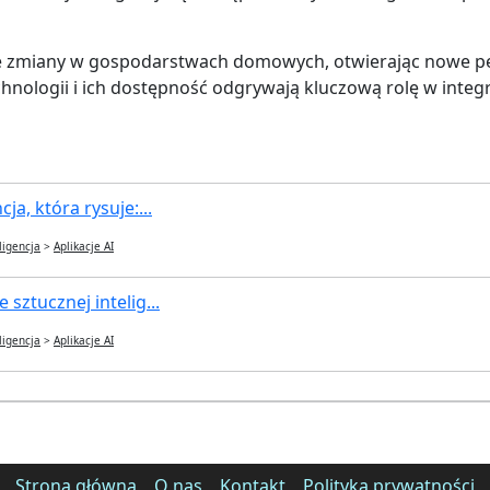
yjne zmiany w gospodarstwach domowych, otwierając nowe 
nologii i ich dostępność odgrywają kluczową rolę w integra
ja, która rysuje:...
ligencja
>
Aplikacje AI
 sztucznej intelig...
ligencja
>
Aplikacje AI
Strona główna
O nas
Kontakt
Polityka prywatności