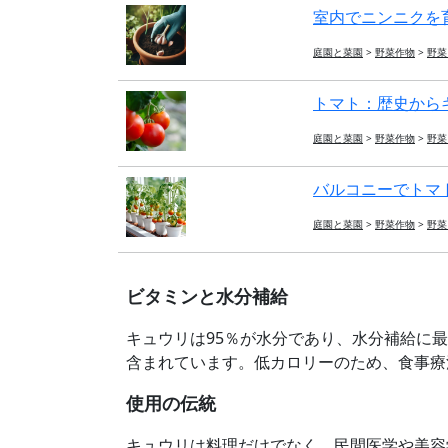
室内でニンニクを育
庭園と菜園
>
野菜作物
>
野菜 
トマト：歴史から
庭園と菜園
>
野菜作物
>
野菜 
バルコニーでトマ
庭園と菜園
>
野菜作物
>
野菜 
ビタミンと水分補給
キュウリは95％が水分であり、水分補給に
含まれています。低カロリーのため、食事療
使用の伝統
キュウリは料理だけでなく、民間医学や美容