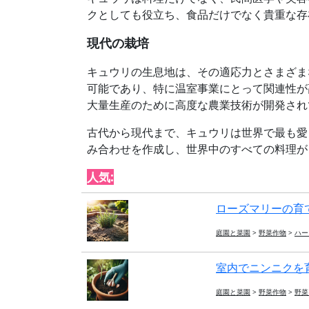
クとしても役立ち、食品だけでなく貴重な存
現代の栽培
キュウリの生息地は、その適応力とさまざま
可能であり、特に温室事業にとって関連性が
大量生産のために高度な農業技術が開発され
古代から現代まで、キュウリは世界で最も愛
み合わせを作成し、世界中のすべての料理が
人気:
ローズマリーの育
庭園と菜園
>
野菜作物
>
ハー
室内でニンニクを育
庭園と菜園
>
野菜作物
>
野菜 