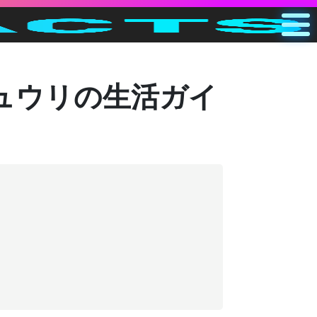
メイン
JP
ュウリの生活ガイ
検索
カテゴリー
その他