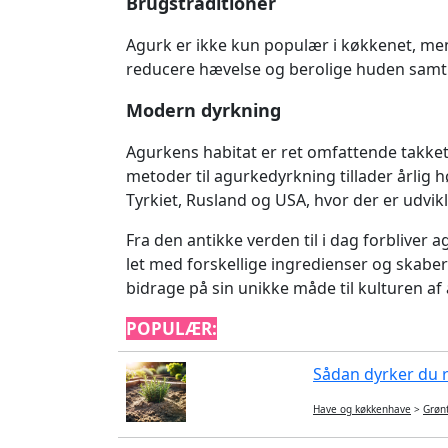
Brugstraditioner
Agurk er ikke kun populær i køkkenet, men
reducere hævelse og berolige huden samt t
Modern dyrkning
Agurkens habitat er ret omfattende takket
metoder til agurkedyrkning tillader årlig h
Tyrkiet, Rusland og USA, hvor der er udvik
Fra den antikke verden til i dag forblive
let med forskellige ingredienser og skab
bidrage på sin unikke måde til kulturen af
POPULÆR:
Sådan dyrker du r
Have og køkkenhave
>
Grøn