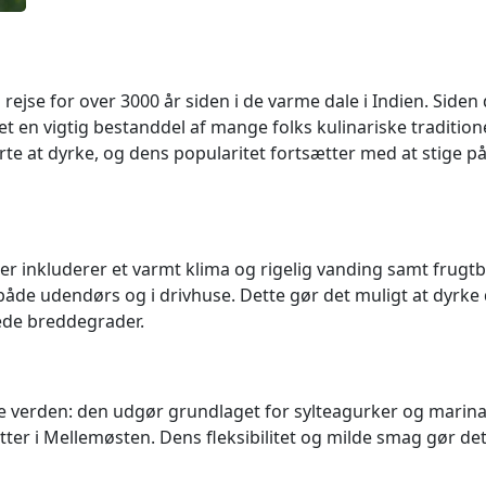
rejse for over 3000 år siden i de varme dale i Indien. Siden 
et en vigtig bestanddel af mange folks kulinariske traditi
te at dyrke, og dens popularitet fortsætter med at stige 
ker inkluderer et varmt klima og rigelig vanding samt frug
både udendørs og i drivhuse. Dette gør det muligt at dyrke
ede breddegrader.
ele verden: den udgør grundlaget for sylteagurker og marina
retter i Mellemøsten. Dens fleksibilitet og milde smag gør de