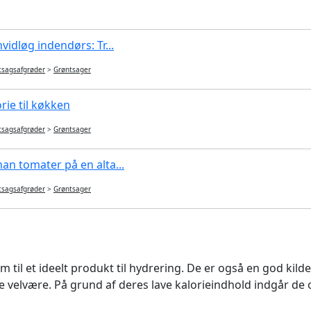
idløg indendørs: Tr...
tsagsafgrøder
>
Grøntsager
rie til køkken
tsagsafgrøder
>
Grøntsager
n tomater på en alta...
tsagsafgrøder
>
Grøntsager
til et ideelt produkt til hydrering. De er også en god kilde 
velvære. På grund af deres lave kalorieindhold indgår de of