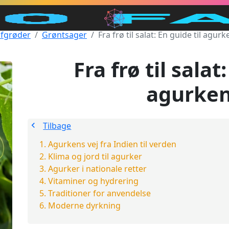
fgrøder
Grøntsager
Fra frø til salat: En guide til agurk
Fra frø til salat
agurken
Tilbage
Agurkens vej fra Indien til verden
Klima og jord til agurker
Agurker i nationale retter
Vitaminer og hydrering
Traditioner for anvendelse
Moderne dyrkning