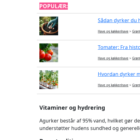
POPULÆR:
Sådan dyrker du hv
Have og køkkenhave
>
Grøn
Tomater: Fra histo
Have og køkkenhave
>
Grøn
Hvordan dyrker ma
Have og køkkenhave
>
Grøn
Vitaminer og hydrering
Agurker består af 95% vand, hvilket gør dem 
understøtter hudens sundhed og generelle 