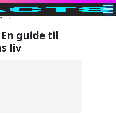
ens liv
Hjem
DK
: En guide til
Søg
s liv
Kategorier
Andet