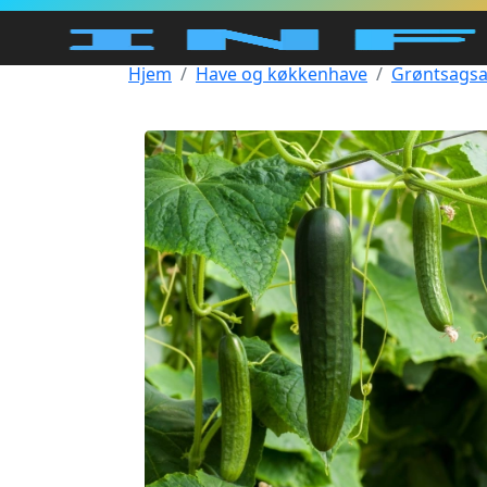
Hjem
Have og køkkenhave
Grøntsagsa