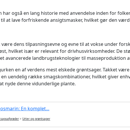
 har også en lang historie med anvendelse inden for folke
il at lave forfriskende ansigtsmasker, hvilket gør den vær
 være dens tilpasningsevne og evne til at vokse under fors
øst, hvilket især er relevant for drivhusvirksomheder. De st
let avancerede landbrugsteknologier til masseproduktion af 
r agurken en af verdens mest elskede grøntsager. Takket v
er en uendelig række smagskombinationer, hvilket giver en
 at nyde denne vidunderlige plante.
osmarin: En komplet...
tsagsafgrøder
>
Urter og grøntsager