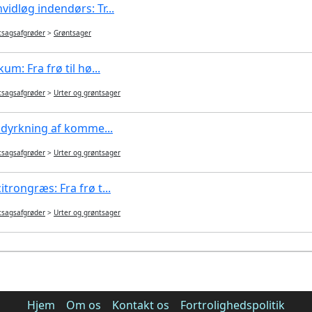
idløg indendørs: Tr...
tsagsafgrøder
>
Grøntsager
um: Fra frø til hø...
tsagsafgrøder
>
Urter og grøntsager
l dyrkning af komme...
tsagsafgrøder
>
Urter og grøntsager
trongræs: Fra frø t...
tsagsafgrøder
>
Urter og grøntsager
Hjem
Om os
Kontakt os
Fortrolighedspolitik