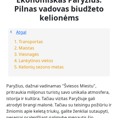
Pilnas vadovas biudžeto
kelionėms
Atgal
Transportas
Maistas
Viesnagės
Lankytinos vietos
Kelionių sezono metas
Paryžius, dažnai vadinamas "Šviesos Miestu",
pritraukia milijonus turistų savo unikalia atmosfera,
istorija ir kultūra. Tačiau vizitas Paryžiuje gali
atrodyti brangi malonė. Tačiau su teisingu požiūriu ir
žiniomis apie keletą triukų, galite ženkliai sutaupyti,
neseniai praleidžiant galimybę mėgautis šio