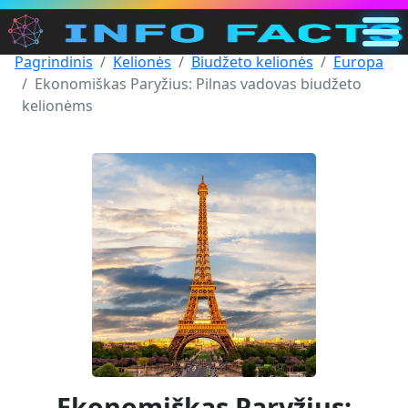
Pagrindinis
Kelionės
Biudžeto kelionės
Europa
Pagrindinis
Ekonomiškas Paryžius: Pilnas vadovas biudžeto
LT
kelionėms
Ieškoti
Kategorijos
Kiti
Ekonomiškas Paryžius: