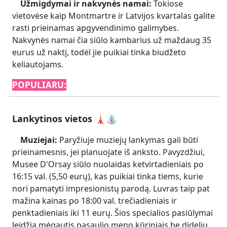
Užmigdymai ir nakvynės namai:
Tokiose
vietovėse kaip Montmartre ir Latvijos kvartalas galite
rasti prieinamas apgyvendinimo galimybes.
Nakvynės namai čia siūlo kambarius už maždaug 35
eurus už naktį, todėl jie puikiai tinka biudžeto
keliautojams.
POPULIARU:
Lankytinos vietos 🗼⛲
Muziejai:
Paryžiuje muziejų lankymas gali būti
prieinamesnis, jei planuojate iš anksto. Pavyzdžiui,
Musee D'Orsay siūlo nuolaidas ketvirtadieniais po
16:15 val. (5,50 eurų), kas puikiai tinka tiems, kurie
nori pamatyti impresionistų parodą. Luvras taip pat
mažina kainas po 18:00 val. trečiadieniais ir
penktadieniais iki 11 eurų. Šios specialios pasiūlymai
leidžia mėgautis pasaulio meno kūriniais be didelių