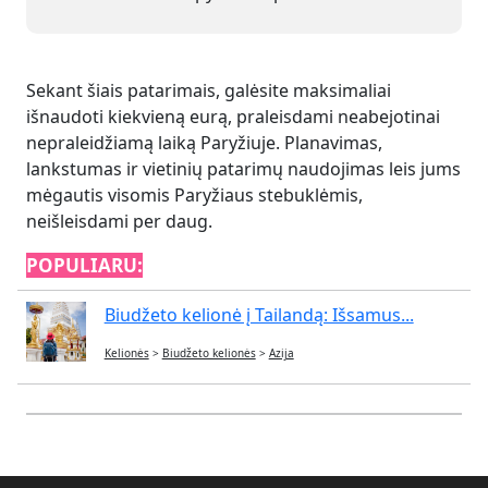
Sekant šiais patarimais, galėsite maksimaliai
išnaudoti kiekvieną eurą, praleisdami neabejotinai
nepraleidžiamą laiką Paryžiuje. Planavimas,
lankstumas ir vietinių patarimų naudojimas leis jums
mėgautis visomis Paryžiaus stebuklėmis,
neišleisdami per daug.
POPULIARU:
Biudžeto kelionė į Tailandą: Išsamus...
Kelionės
>
Biudžeto kelionės
>
Azija