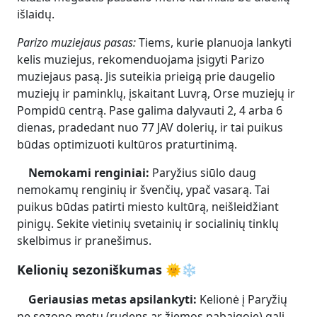
išlaidų.
Parizo muziejaus pasas:
Tiems, kurie planuoja lankyti
kelis muziejus, rekomenduojama įsigyti Parizo
muziejaus pasą. Jis suteikia prieigą prie daugelio
muziejų ir paminklų, įskaitant Luvrą, Orse muziejų ir
Pompidū centrą. Pase galima dalyvauti 2, 4 arba 6
dienas, pradedant nuo 77 JAV dolerių, ir tai puikus
būdas optimizuoti kultūros praturtinimą.
Nemokami renginiai:
Paryžius siūlo daug
nemokamų renginių ir švenčių, ypač vasarą. Tai
puikus būdas patirti miesto kultūrą, neišleidžiant
pinigų. Sekite vietinių svetainių ir socialinių tinklų
skelbimus ir pranešimus.
Kelionių sezoniškumas 🌞❄️
Geriausias metas apsilankyti:
Kelionė į Paryžių
ne sezono metu (rudens ar žiemos pabaigoje) gali