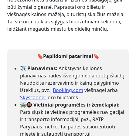
būti žymiai pigesnė. Paprastai oro bilietų ir
viešnagės kainos mažėja, o turistų skaičius mažėja.
Tai sukuria puikias sąlygas biudžetiniam kelioniui,
leidžiant mėgautis miestu be didelių minčių.
🔖Papildomi patarimai
🔖
✈️ Planavimas:
Ankstyvas kelionės
planavimas padės išvengti neplanuotų išlaidų.
Naudokite rezervavimo ir kainų palyginimo
išteklius, pvz.,
Booking.com
viešnagei arba
Skyscanner
oro bilietams.
🚎🚇 Vietiniai programėlės ir žemėlapiai:
Parsisiųskite vietines programėles navigacijai
ir transporto informacijai, pvz., RATP
Paryžiaus metro. Tai padės susiorientuoti
mieste ir sutaupyti transportui.