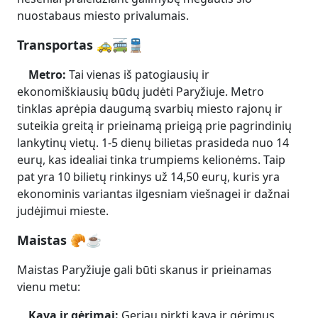
nuostabaus miesto privalumais.
Transportas 🚕🚎🚆
Metro:
Tai vienas iš patogiausių ir
ekonomiškiausių būdų judėti Paryžiuje. Metro
tinklas aprėpia daugumą svarbių miesto rajonų ir
suteikia greitą ir prieinamą prieigą prie pagrindinių
lankytinų vietų. 1-5 dienų bilietas prasideda nuo 14
eurų, kas idealiai tinka trumpiems kelionėms. Taip
pat yra 10 bilietų rinkinys už 14,50 eurų, kuris yra
ekonominis variantas ilgesniam viešnagei ir dažnai
judėjimui mieste.
Maistas 🥐☕
Maistas Paryžiuje gali būti skanus ir prieinamas
vienu metu:
Kava ir gėrimai:
Geriau pirkti kavą ir gėrimus