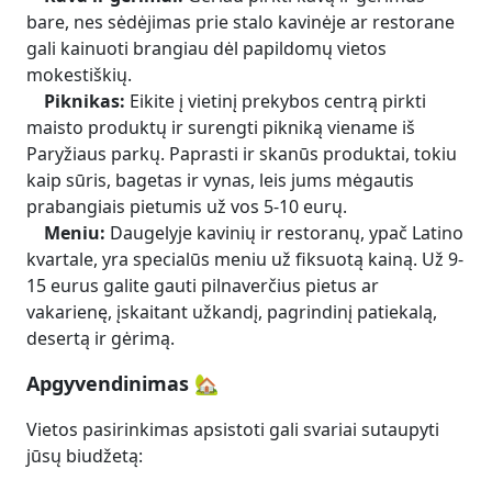
bare, nes sėdėjimas prie stalo kavinėje ar restorane
gali kainuoti brangiau dėl papildomų vietos
mokestiškių.
Piknikas:
Eikite į vietinį prekybos centrą pirkti
maisto produktų ir surengti pikniką viename iš
Paryžiaus parkų. Paprasti ir skanūs produktai, tokiu
kaip sūris, bagetas ir vynas, leis jums mėgautis
prabangiais pietumis už vos 5-10 eurų.
Meniu:
Daugelyje kavinių ir restoranų, ypač Latino
kvartale, yra specialūs meniu už fiksuotą kainą. Už 9-
15 eurus galite gauti pilnaverčius pietus ar
vakarienę, įskaitant užkandį, pagrindinį patiekalą,
desertą ir gėrimą.
Apgyvendinimas 🏡
Vietos pasirinkimas apsistoti gali svariai sutaupyti
jūsų biudžetą: