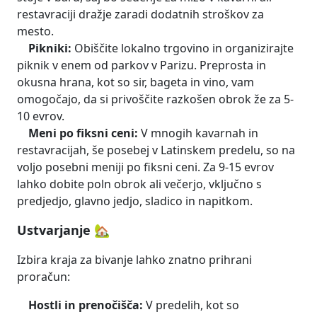
restavraciji dražje zaradi dodatnih stroškov za
mesto.
Pikniki:
Obiščite lokalno trgovino in organizirajte
piknik v enem od parkov v Parizu. Preprosta in
okusna hrana, kot so sir, bageta in vino, vam
omogočajo, da si privoščite razkošen obrok že za 5-
10 evrov.
Meni po fiksni ceni:
V mnogih kavarnah in
restavracijah, še posebej v Latinskem predelu, so na
voljo posebni meniji po fiksni ceni. Za 9-15 evrov
lahko dobite poln obrok ali večerjo, vključno s
predjedjo, glavno jedjo, sladico in napitkom.
Ustvarjanje 🏡
Izbira kraja za bivanje lahko znatno prihrani
proračun:
Hostli in prenočišča:
V predelih, kot so