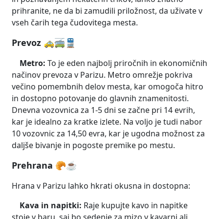
prihranite, ne da bi zamudili priložnost, da uživate v
vseh čarih tega čudovitega mesta.
Prevoz 🚕🚎🚆
Metro:
To je eden najbolj priročnih in ekonomičnih
načinov prevoza v Parizu. Metro omrežje pokriva
večino pomembnih delov mesta, kar omogoča hitro
in dostopno potovanje do glavnih znamenitosti.
Dnevna vozovnica za 1-5 dni se začne pri 14 evrih,
kar je idealno za kratke izlete. Na voljo je tudi nabor
10 vozovnic za 14,50 evra, kar je ugodna možnost za
daljše bivanje in pogoste premike po mestu.
Prehrana 🥐☕
Hrana v Parizu lahko hkrati okusna in dostopna:
Kava in napitki:
Raje kupujte kavo in napitke
stoje v baru, saj bo sedenje za mizo v kavarni ali