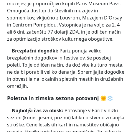
muzejev, je priporočljivo kupiti Paris Museum Pass.
Omogoča dostop do številnih muzejev in
spomenikov, vključno z Louvrom, Muzejem D'Orsay
in Centrom Pompidou. Vstopnica je na voljo za 2, 4
ali 6 dni, začenši z 77 dolarji ZDA, in je odličen način
za optimizacijo stroškov kulturnega obogatitve.
Brezplačni dogodki:
Pariz ponuja veliko
brezplačnih dogodkov in festivalov, še posebej
poleti. To je odličen način, da doživite kulturo mesta,
ne da bi porabili veliko denarja. Spremljajte dogodke
in obvestila na lokalnih spletnih mestih in družabnih
omrežjih.
Poletna in zimska sezona potovanj 🌞❄️
Najboljši čas za obisk:
Potovanje v Pariz v nizki
sezoni (konec jeseni, pozimi) lahko bistveno zmanjša
stroške. Cene letalskih kart in namestitev običajno
padajo, število turistov pa se zmanjšuje. To ustvarja