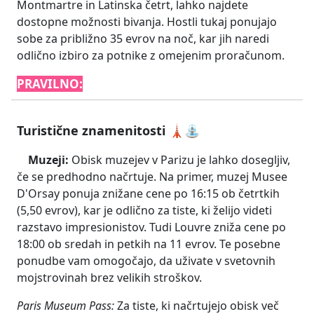
Montmartre in Latinska četrt, lahko najdete
dostopne možnosti bivanja. Hostli tukaj ponujajo
sobe za približno 35 evrov na noč, kar jih naredi
odlično izbiro za potnike z omejenim proračunom.
PRAVILNO:
Turistične znamenitosti 🗼⛲
Muzeji:
Obisk muzejev v Parizu je lahko dosegljiv,
če se predhodno načrtuje. Na primer, muzej Musee
D'Orsay ponuja znižane cene po 16:15 ob četrtkih
(5,50 evrov), kar je odlično za tiste, ki želijo videti
razstavo impresionistov. Tudi Louvre zniža cene po
18:00 ob sredah in petkih na 11 evrov. Te posebne
ponudbe vam omogočajo, da uživate v svetovnih
mojstrovinah brez velikih stroškov.
Paris Museum Pass:
Za tiste, ki načrtujejo obisk več