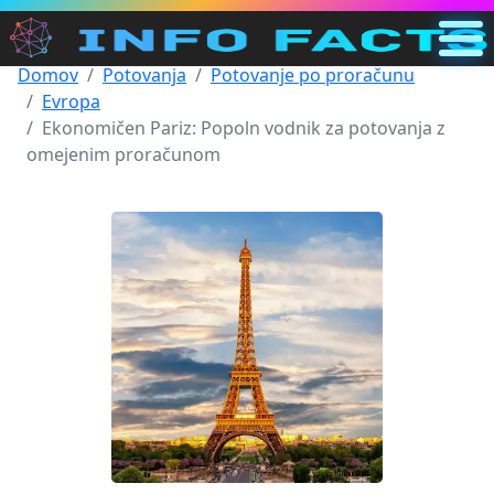
Domov
Potovanja
Potovanje po proračunu
Glavna
Evropa
SI
Ekonomičen Pariz: Popoln vodnik za potovanja z
omejenim proračunom
Iskanje
Kategorije
Drugo