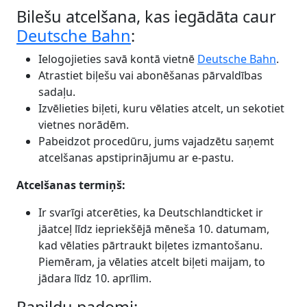
Bilešu atcelšana, kas iegādāta caur
Deutsche Bahn
:
Ielogojieties savā kontā vietnē
Deutsche Bahn
.
Atrastiet biļešu vai abonēšanas pārvaldības
sadaļu.
Izvēlieties biļeti, kuru vēlaties atcelt, un sekotiet
vietnes norādēm.
Pabeidzot procedūru, jums vajadzētu saņemt
atcelšanas apstiprinājumu ar e-pastu.
Atcelšanas termiņš:
Ir svarīgi atcerēties, ka Deutschlandticket ir
jāatceļ līdz iepriekšējā mēneša 10. datumam,
kad vēlaties pārtraukt biļetes izmantošanu.
Piemēram, ja vēlaties atcelt biļeti maijam, to
jādara līdz 10. aprīlim.