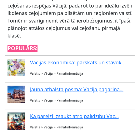
ceļošanas iespējas Vācijā, padarot to par ideālu izvēli
ikdienas ceļojumiem pa pilsētām un reģioniem valstī.
Tomēr ir svarīgi ņemt vērā tā ierobežojumus, it īpaši,
plānojot attālos ceļojumus vai ceļošanu pirmajā
klasē.
POPULĀRS:
Vācijas ekonomika: pārskats un stāvok...
Valstis
>
Vācija
>
Pamatinformācija
Jauna atbalsta posma: Vācija pagarina...
Valstis
>
Vācija
>
Pamatinformācija
Kā pareizi izsaukt ātro palīdzību Vāc...
Valstis
>
Vācija
>
Pamatinformācija