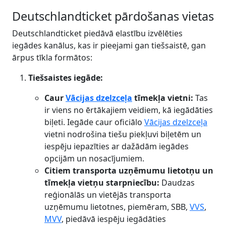
Deutschlandticket pārdošanas vietas
Deutschlandticket piedāvā elastību izvēlēties
iegādes kanālus, kas ir pieejami gan tiešsaistē, gan
ārpus tīkla formātos:
Tiešsaistes iegāde:
Caur
Vācijas dzelzceļa
tīmekļa vietni:
Tas
ir viens no ērtākajiem veidiem, kā iegādāties
biļeti. Iegāde caur oficiālo
Vācijas dzelzceļa
vietni nodrošina tiešu piekļuvi biļetēm un
iespēju iepazīties ar dažādām iegādes
opcijām un nosacījumiem.
Citiem transporta uzņēmumu lietotņu un
tīmekļa vietņu starpniecību:
Daudzas
reģionālās un vietējās transporta
uzņēmumu lietotnes, piemēram, SBB,
VVS
,
MVV
, piedāvā iespēju iegādāties