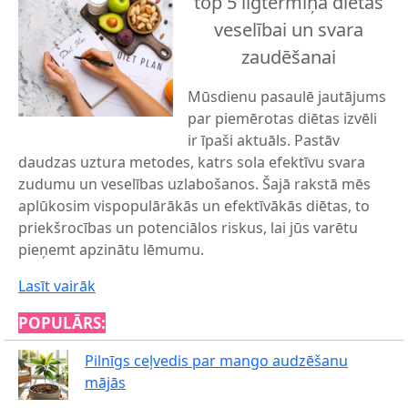
top 5 ilgtermiņa diētas
veselībai un svara
zaudēšanai
Mūsdienu pasaulē jautājums
par piemērotas diētas izvēli
ir īpaši aktuāls. Pastāv
daudzas uztura metodes, katrs sola efektīvu svara
zudumu un veselības uzlabošanos. Šajā rakstā mēs
aplūkosim vispopulārākās un efektīvākās diētas, to
priekšrocības un potenciālos riskus, lai jūs varētu
pieņemt apzinātu lēmumu.
Lasīt vairāk
POPULĀRS:
Pilnīgs ceļvedis par mango audzēšanu
mājās