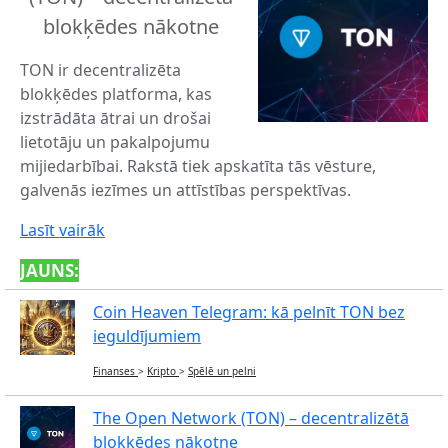
blokķēdes nākotne
TON ir decentralizēta
blokķēdes platforma, kas
izstrādāta ātrai un drošai
lietotāju un pakalpojumu
mijiedarbībai. Rakstā tiek apskatīta tās vēsture,
galvenās iezīmes un attīstības perspektīvas.
Lasīt vairāk
JAUNS:
Coin Heaven Telegram: kā pelnīt TON bez
ieguldījumiem
Finanses
>
Kripto
>
Spēlē un pelni
The Open Network (TON) – decentralizētā
blokķēdes nākotne