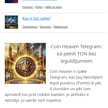
Finanses
>
Kripto
>
Spēlē un pelni
Kas ir bio saite?
Tehnoloģijas
>
Internets
>
Pakalpojumi
Coin Heaven Telegram:
kā pelnīt TON bez
ieguldījumiem
Coin Heaven ir spēle
Telegram, kas ļauj lietotājiem
iegūt punktus (Points) ik pēc
4 stundām un pēc tam
apmainīt tos pret reālām balvām. Jo aktīvāks ir
lietotājs, jo vairāk viņš nopelna.