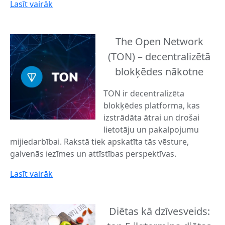
Lasīt vairāk
The Open Network
(TON) – decentralizētā
blokķēdes nākotne
TON ir decentralizēta
blokķēdes platforma, kas
izstrādāta ātrai un drošai
lietotāju un pakalpojumu
mijiedarbībai. Rakstā tiek apskatīta tās vēsture,
galvenās iezīmes un attīstības perspektīvas.
Lasīt vairāk
Diētas kā dzīvesveids: