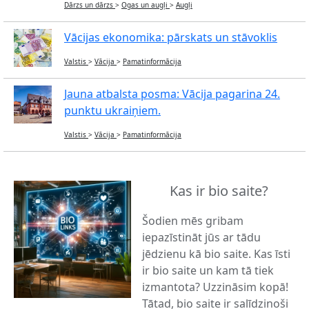
Dārzs un dārzs
>
Ogas un augļi
>
Augļi
Vācijas ekonomika: pārskats un stāvoklis
Valstis
>
Vācija
>
Pamatinformācija
Jauna atbalsta posma: Vācija pagarina 24.
punktu ukraiņiem.
Valstis
>
Vācija
>
Pamatinformācija
Kas ir bio saite?
Šodien mēs gribam
iepazīstināt jūs ar tādu
jēdzienu kā bio saite. Kas īsti
ir bio saite un kam tā tiek
izmantota? Uzzināsim kopā!
Tātad, bio saite ir salīdzinoši