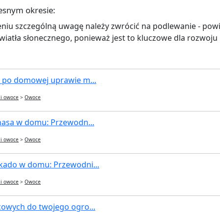
esnym okresie:
niu szczególną uwagę należy zwrócić na podlewanie - pow
iatła słonecznego, ponieważ jest to kluczowe dla rozwoju i
 po domowej uprawie m...
 i owoce
>
Owoce
nasa w domu: Przewodn...
 i owoce
>
Owoce
ado w domu: Przewodni...
 i owoce
>
Owoce
owych do twojego ogro...