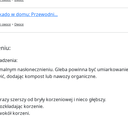
ado w domu: Przewodni...
 i owoce
>
Owoce
niu:
adzenia:
ymalnym nasłonecznieniu. Gleba powinna być umiarkowani
ć, dodając kompost lub nawozy organiczne.
azy szerszy od bryły korzeniowej i nieco głębszy.
ozkładając korzenie.
wokół korzeni.