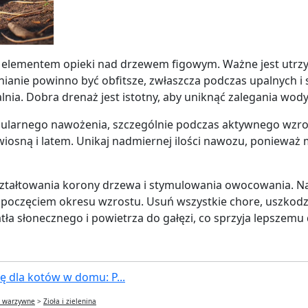
elementem opieki nad drzewem figowym. Ważne jest utrzym
ianie powinno być obfitsze, zwłaszcza podczas upalnych i
ia. Dobra drenaż jest istotny, aby uniknąć zalegania wody
ularnego nawożenia, szczególnie podczas aktywnego wzr
 wiosną i latem. Unikaj nadmiernej ilości nawozu, ponieważ
ształtowania korony drzewa i stymulowania owocowania. Na
poczęciem okresu wzrostu. Usuń wszystkie chore, uszkodzo
ła słonecznego i powietrza do gałęzi, co sprzyja lepszem
 dla kotów w domu: P...
y warzywne
>
Zioła i zielenina