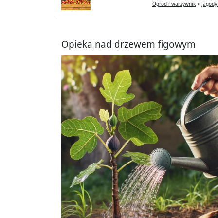
Ogród i warzywnik
>
Jagody
Opieka nad drzewem figowym