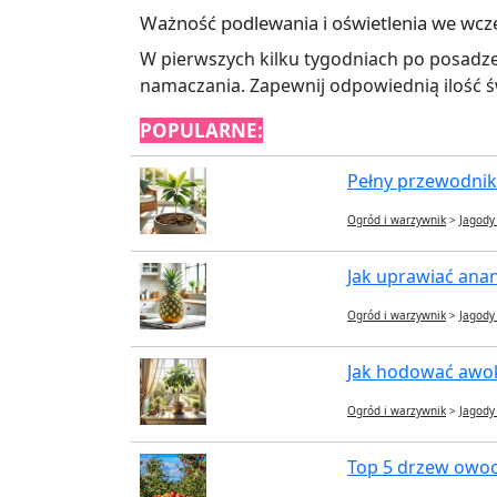
Ważność podlewania i oświetlenia we wcz
W pierwszych kilku tygodniach po posadze
namaczania. Zapewnij odpowiednią ilość św
POPULARNE:
Pełny przewodnik
Ogród i warzywnik
>
Jagody
Jak uprawiać ana
Ogród i warzywnik
>
Jagody
Jak hodować awok
Ogród i warzywnik
>
Jagody
Top 5 drzew owoc