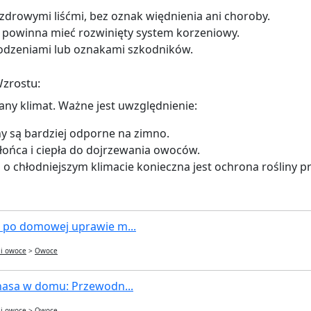
 zdrowymi liśćmi, bez oznak więdnienia ani choroby.
 powinna mieć rozwinięty system korzeniowy.
kodzeniami lub oznakami szkodników.
zrostu:
any klimat. Ważne jest uwzględnienie:
y są bardziej odporne na zimno.
słońca i ciepła do dojrzewania owoców.
h o chłodniejszym klimacie konieczna jest ochrona roślin
 po domowej uprawie m...
 i owoce
>
Owoce
nasa w domu: Przewodn...
 i owoce
>
Owoce