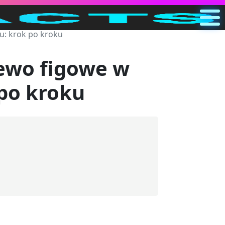
: krok po kroku
Główna
PL
ewo figowe w
Szukaj
po kroku
Kategorie
Inne