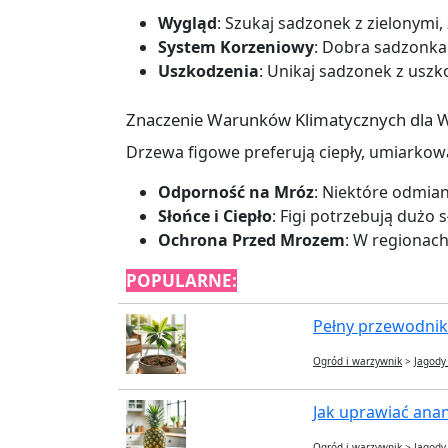
Wygląd
: Szukaj sadzonek z zielonymi,
System Korzeniowy
: Dobra sadzonka
Uszkodzenia
: Unikaj sadzonek z usz
Znaczenie Warunków Klimatycznych dla W
Drzewa figowe preferują ciepły, umiarkow
Odporność na Mróz
: Niektóre odmian
Słońce i Ciepło
: Figi potrzebują dużo 
Ochrona Przed Mrozem
: W regionac
POPULARNE:
Pełny przewodnik
Ogród i warzywnik
>
Jagody
Jak uprawiać ana
Ogród i warzywnik
>
Jagody