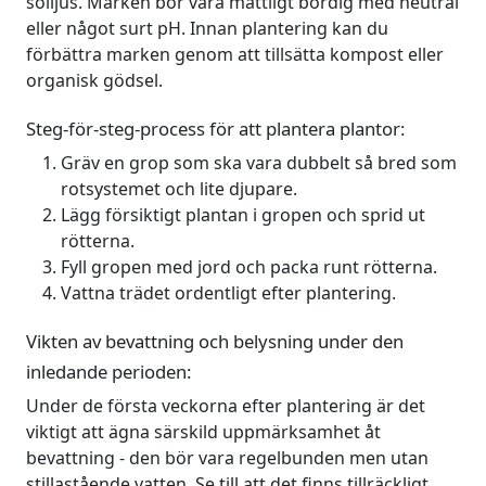
solljus. Marken bör vara måttligt bördig med neutral
eller något surt pH. Innan plantering kan du
förbättra marken genom att tillsätta kompost eller
organisk gödsel.
Steg-för-steg-process för att plantera plantor:
Gräv en grop som ska vara dubbelt så bred som
rotsystemet och lite djupare.
Lägg försiktigt plantan i gropen och sprid ut
rötterna.
Fyll gropen med jord och packa runt rötterna.
Vattna trädet ordentligt efter plantering.
Vikten av bevattning och belysning under den
inledande perioden:
Under de första veckorna efter plantering är det
viktigt att ägna särskild uppmärksamhet åt
bevattning - den bör vara regelbunden men utan
stillastående vatten. Se till att det finns tillräckligt