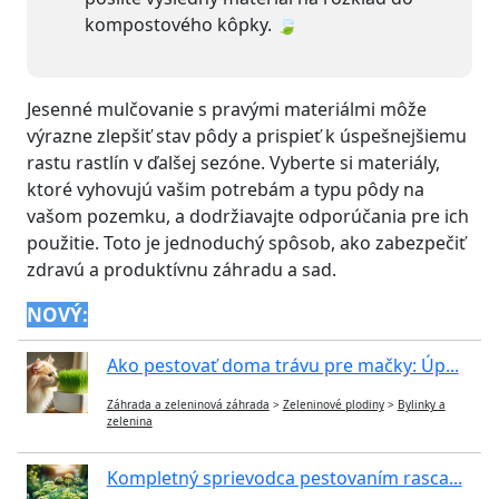
kompostového kôpky. 🍃
Jesenné mulčovanie s pravými materiálmi môže
výrazne zlepšiť stav pôdy a prispieť k úspešnejšiemu
rastu rastlín v ďalšej sezóne. Vyberte si materiály,
ktoré vyhovujú vašim potrebám a typu pôdy na
vašom pozemku, a dodržiavajte odporúčania pre ich
použitie. Toto je jednoduchý spôsob, ako zabezpečiť
zdravú a produktívnu záhradu a sad.
NOVÝ:
Ako pestovať doma trávu pre mačky: Úp...
Záhrada a zeleninová záhrada
>
Zeleninové plodiny
>
Bylinky a
zelenina
Kompletný sprievodca pestovaním rasca...