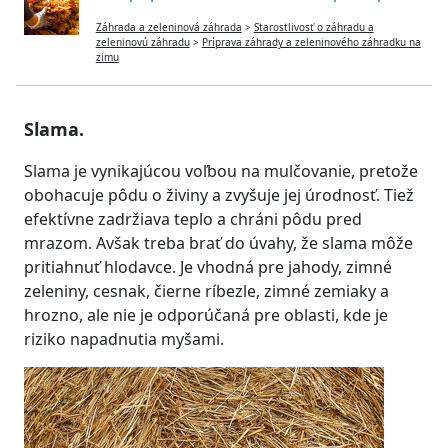
Záhrada a zeleninová záhrada
>
Starostlivosť o záhradu a
zeleninovú záhradu
>
Príprava záhrady a zeleninového záhradku na
zimu
Slama.
Slama je vynikajúcou voľbou na mulčovanie, pretože
obohacuje pôdu o živiny a zvyšuje jej úrodnosť. Tiež
efektívne zadržiava teplo a chráni pôdu pred
mrazom. Avšak treba brať do úvahy, že slama môže
pritiahnuť hlodavce. Je vhodná pre jahody, zimné
zeleniny, cesnak, čierne ríbezle, zimné zemiaky a
hrozno, ale nie je odporúčaná pre oblasti, kde je
riziko napadnutia myšami.