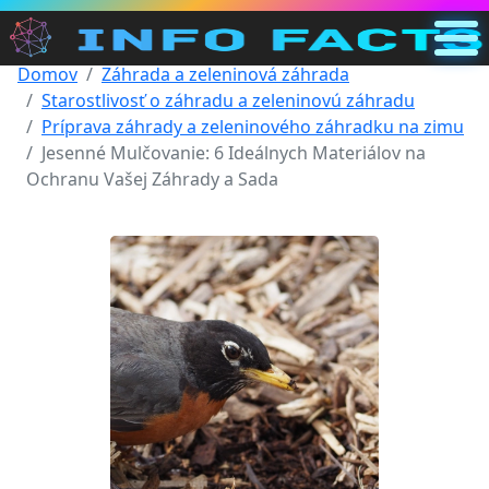
Domov
Záhrada a zeleninová záhrada
Hlavná
Starostlivosť o záhradu a zeleninovú záhradu
SK
Príprava záhrady a zeleninového záhradku na zimu
Jesenné Mulčovanie: 6 Ideálnych Materiálov na
Vyhľadávanie
Ochranu Vašej Záhrady a Sada
Kategórie
Iný