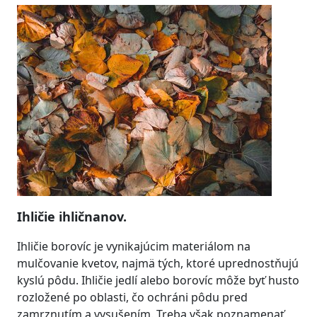
Ihličie ihličnanov.
Ihličie borovíc je vynikajúcim materiálom na
mulčovanie kvetov, najmä tých, ktoré uprednostňujú
kyslú pôdu. Ihličie jedlí alebo borovíc môže byť husto
rozložené po oblasti, čo ochráni pôdu pred
zamrznutím a vysušením. Treba však poznamenať,