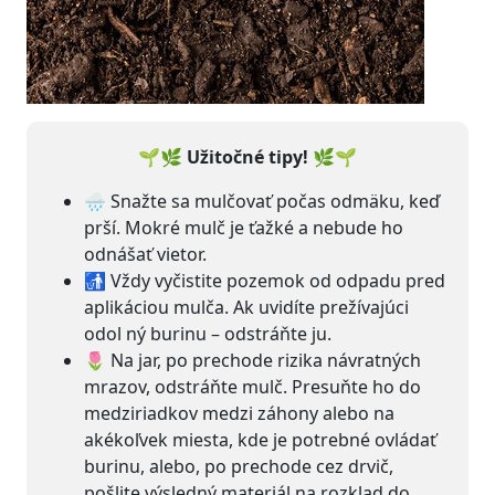
🌱🌿 Užitočné tipy! 🌿🌱
🌧 Snažte sa mulčovať počas odmäku, keď
prší. Mokré mulč je ťažké a nebude ho
odnášať vietor.
🚮 Vždy vyčistite pozemok od odpadu pred
aplikáciou mulča. Ak uvidíte prežívajúci
odol ný burinu – odstráňte ju.
🌷 Na jar, po prechode rizika návratných
mrazov, odstráňte mulč. Presuňte ho do
medziriadkov medzi záhony alebo na
akékoľvek miesta, kde je potrebné ovládať
burinu, alebo, po prechode cez drvič,
pošlite výsledný materiál na rozklad do