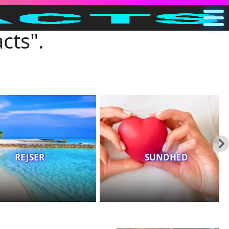
cts".
Hjem
DK
Søg
Kategorier
Andet
REJSER
SUNDHED