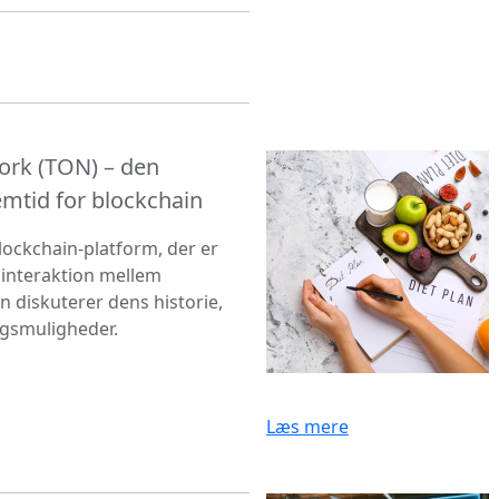
rk (TON) – den
emtid for blockchain
lockchain-platform, der er
r interaktion mellem
en diskuterer dens historie,
ngsmuligheder.
Læs mere