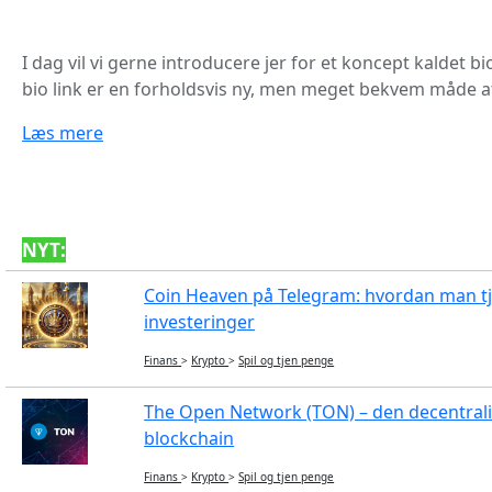
I dag vil vi gerne introducere jer for et koncept kaldet bi
bio link er en forholdsvis ny, men meget bekvem måde at 
Læs mere
NYT:
Coin Heaven på Telegram: hvordan man t
investeringer
Finans
>
Krypto
>
Spil og tjen penge
The Open Network (TON) – den decentrali
blockchain
Finans
>
Krypto
>
Spil og tjen penge