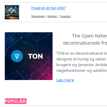
Hvad er et bio link?
Teknologier
>
Internet
>
Tjenester
The Open Netwo
decentraliserede fr
TON er en decentraliseret b
designet til hurtig og sikke
brugere og tjenester. Artikl
nøglefunktioner og udvikli
Læs mere
POPULÆR: