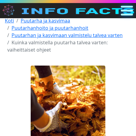
Koti
Puutarha ja kasvimaa
Pää
Puutarhanhoito ja puutarhanhoit
FI
Puutarhan ja kasvimaan valmistelu talvea varten
Kuinka valmistella puutarha talvea varten:
Haku
vaiheittaiset ohjeet
Kategoriat
Muu