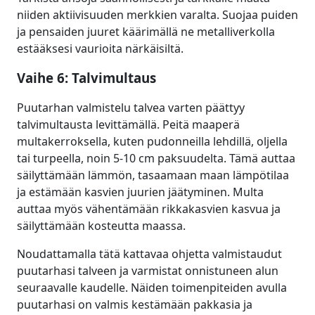
niiden aktiivisuuden merkkien varalta. Suojaa puiden
ja pensaiden juuret käärimällä ne metalliverkolla
estääksesi vaurioita närkäisiltä.
Vaihe 6: Talvimultaus
Puutarhan valmistelu talvea varten päättyy
talvimultausta levittämällä. Peitä maaperä
multakerroksella, kuten pudonneilla lehdillä, oljella
tai turpeella, noin 5-10 cm paksuudelta. Tämä auttaa
säilyttämään lämmön, tasaamaan maan lämpötilaa
ja estämään kasvien juurien jäätyminen. Multa
auttaa myös vähentämään rikkakasvien kasvua ja
säilyttämään kosteutta maassa.
Noudattamalla tätä kattavaa ohjetta valmistaudut
puutarhasi talveen ja varmistat onnistuneen alun
seuraavalle kaudelle. Näiden toimenpiteiden avulla
puutarhasi on valmis kestämään pakkasia ja