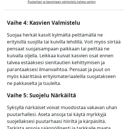
Puutarhan ja kasvimaan valmistelu talvea varten
Vaihe 4: Kasvien Valmistelu
Suojaa herkät kasvit kylmältä peittämällä ne
erityisillä suojilla tai kuivilla lehdillä. Voit myös siirtää
pensaat suojaisampaan paikkaan tai peittää ne
kuivalla oljella. Leikkaa kuivat kasvien osat ennen
talvea estääksesi sienitautien kehittymisen ja
parantaaksesi ilmanvaihtoa. Pensaat ja puut on
myös käärittävä erityismateriaaleilla suojatakseen
ne pakkaselta ja tuulelta.
Vaihe 5: Suojelu Närkäiltä
Syksyllä närkäiset voivat muodostaa vakavan uhan
puutarhallesi. Aseta ansoja tai käytä myrkkyjä
suojellaksesi puutarhaasi hiiriltä ja kärpäsiltä.
Tarkista ansoja säännöllisesti ja tarkkaile maata