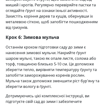
мишей і кротів. Регулярно перевіряйте пастки та
оглядайте ґрунт на ознаки їхньої активності.
Захистіть коріння дерев та кущів, обернувши їх
металевою сіткою, щоб запобігти пошкодженням
від гризунів.
Крок 6: Зимова мульча
Останнім кроком підготовки саду до зими є
нанесення зимової мульчи. Накрийте ґрунт
шаром мульчі, такою як опале листя, солома або
торф, товщиною близько 5-10 см. Це допоможе
зберегти тепло, вирівняти температуру ґрунту та
запобігти заморожуванню коренів рослин.
Мульча також допоможе зменшити ріст бур'яну та
зберегти вологу в ґрунті.
Дотримуючись цієї комплексної інструкції, ви
підготуєте свій сад до зими і забезпечите