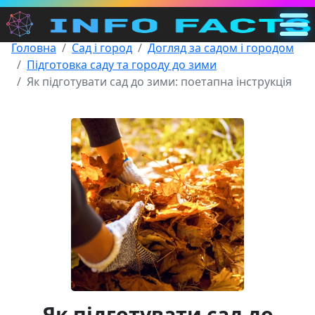
Головна
Сад і город
Догляд за садом і городом
Головна
Підготовка саду та городу до зими
UA
Як підготувати сад до зими: поетапна інструкція
Пошук
Категорії
Інше
Як підготувати сад до