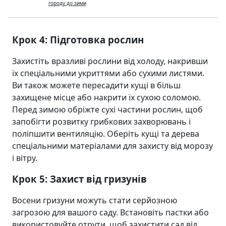
городу до зими
Крок 4: Підготовка рослин
Захистіть вразливі рослини від холоду, накривши
їх спеціальними укриттями або сухими листями.
Ви також можете пересадити кущі в більш
захищене місце або накрити їх сухою соломою.
Перед зимою обріжте сухі частини рослин, щоб
запобігти розвитку грибкових захворювань і
поліпшити вентиляцію. Оберіть кущі та дерева
спеціальними матеріалами для захисту від морозу
і вітру.
Крок 5: Захист від гризунів
Восени гризуни можуть стати серйозною
загрозою для вашого саду. Встановіть пастки або
використовуйте отрути, щоб захистити сад від