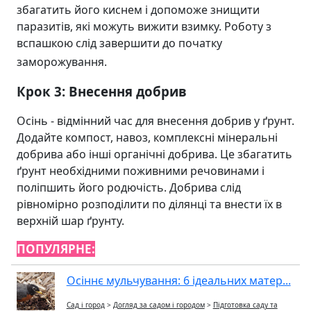
збагатить його киснем і допоможе знищити
паразитів, які можуть вижити взимку. Роботу з
вспашкою слід завершити до початку
заморожування.
Крок 3: Внесення добрив
Осінь - відмінний час для внесення добрив у ґрунт.
Додайте компост, навоз, комплексні мінеральні
добрива або інші органічні добрива. Це збагатить
ґрунт необхідними поживними речовинами і
поліпшить його родючість. Добрива слід
рівномірно розподілити по ділянці та внести їх в
верхній шар ґрунту.
ПОПУЛЯРНЕ:
Осіннє мульчування: 6 ідеальних матер...
Сад і город
>
Догляд за садом і городом
>
Підготовка саду та