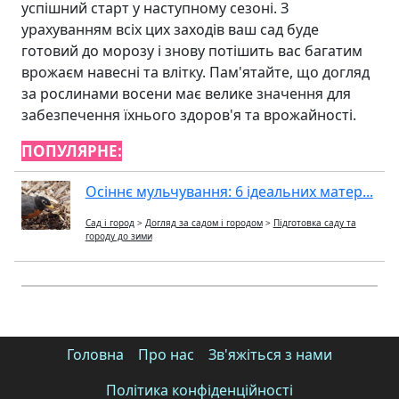
успішний старт у наступному сезоні. З
урахуванням всіх цих заходів ваш сад буде
готовий до морозу і знову потішить вас багатим
врожаєм навесні та влітку. Пам'ятайте, що догляд
за рослинами восени має велике значення для
забезпечення їхнього здоров'я та врожайності.
ПОПУЛЯРНЕ:
Осіннє мульчування: 6 ідеальних матер...
Сад і город
>
Догляд за садом і городом
>
Підготовка саду та
городу до зими
Головна
Про нас
Зв'яжіться з нами
Політика конфіденційності