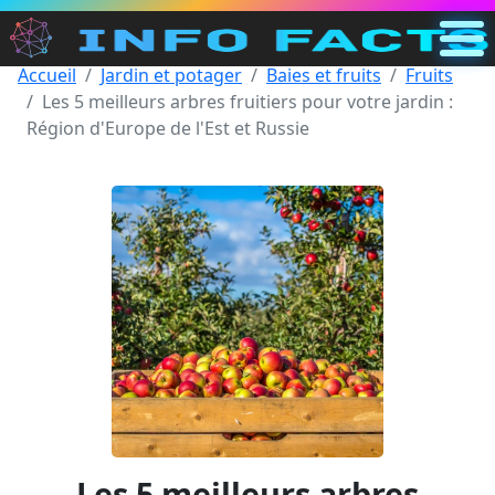
Accueil
Jardin et potager
Baies et fruits
Fruits
Principal
Les 5 meilleurs arbres fruitiers pour votre jardin :
FR
Région d'Europe de l'Est et Russie
Recherche
Catégories
Autre
Les 5 meilleurs arbres