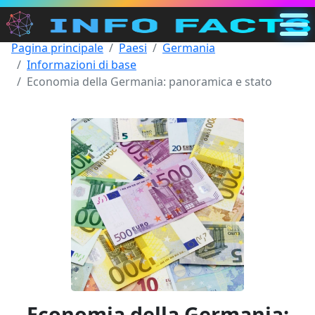
Pagina principale
Paesi
Germania
Principale
Informazioni di base
IT
Economia della Germania: panoramica e stato
Cerca
Categorie
Altro
Economia della Germania: