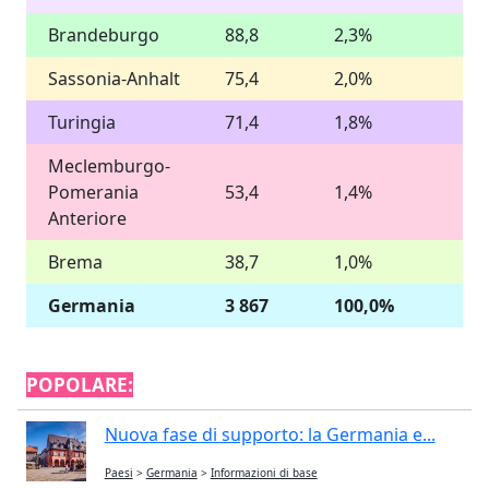
Brandeburgo
88,8
2,3%
Sassonia-Anhalt
75,4
2,0%
Turingia
71,4
1,8%
Meclemburgo-
Pomerania
53,4
1,4%
Anteriore
Brema
38,7
1,0%
Germania
3 867
100,0%
POPOLARE:
Nuova fase di supporto: la Germania e...
Paesi
>
Germania
>
Informazioni di base