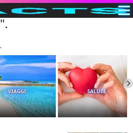
".
Principale
IT
Cerca
.
Categorie
Altro
VIAGGI
SALUTE