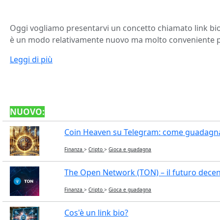
Oggi vogliamo presentarvi un concetto chiamato link bio.
è un modo relativamente nuovo ma molto conveniente per
Leggi di più
NUOVO:
Coin Heaven su Telegram: come guadagna
Finanza
>
Cripto
>
Gioca e guadagna
The Open Network (TON) – il futuro decent
Finanza
>
Cripto
>
Gioca e guadagna
Cos'è un link bio?