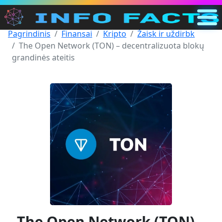
Pagrindinis
Finansai
Kripto
Žaisk ir uždirbk
Pagrindinis
The Open Network (TON) – decentralizuota blokų
LT
grandinės ateitis
Ieškoti
Kategorijos
Kiti
The Open Network (TON) –