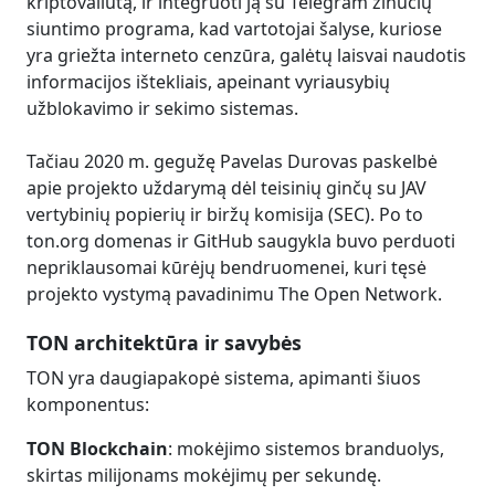
kriptovaliutą, ir integruoti ją su Telegram žinučių
siuntimo programa, kad vartotojai šalyse, kuriose
yra griežta interneto cenzūra, galėtų laisvai naudotis
informacijos ištekliais, apeinant vyriausybių
užblokavimo ir sekimo sistemas.
Tačiau 2020 m. gegužę Pavelas Durovas paskelbė
apie projekto uždarymą dėl teisinių ginčų su JAV
vertybinių popierių ir biržų komisija (SEC). Po to
ton.org domenas ir GitHub saugykla buvo perduoti
nepriklausomai kūrėjų bendruomenei, kuri tęsė
projekto vystymą pavadinimu The Open Network.
TON architektūra ir savybės
TON yra daugiapakopė sistema, apimanti šiuos
komponentus:
TON Blockchain
: mokėjimo sistemos branduolys,
skirtas milijonams mokėjimų per sekundę.