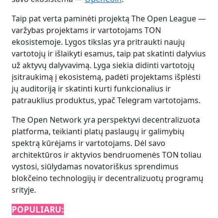
Taip pat verta paminėti projektą The Open League —
varžybas projektams ir vartotojams TON
ekosistemoje. Lygos tikslas yra pritraukti naujų
vartotojų ir išlaikyti esamus, taip pat skatinti dalyvius
už aktyvų dalyvavimą. Lyga siekia didinti vartotojų
įsitraukimą į ekosistemą, padėti projektams išplėsti
jų auditoriją ir skatinti kurti funkcionalius ir
patrauklius produktus, ypač Telegram vartotojams. ​
The Open Network yra perspektyvi decentralizuota
platforma, teikianti platų paslaugų ir galimybių
spektrą kūrėjams ir vartotojams. Dėl savo
architektūros ir aktyvios bendruomenės TON toliau
vystosi, siūlydamas novatoriškus sprendimus
blokčeino technologijų ir decentralizuotų programų
srityje.
POPULIARU: