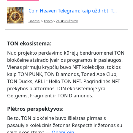
Coin Heaven Telegram: kaip uždirbti T...
Finansai
>
Kripto
>
Žaisk ir uždirbk
TON ekosistema:
Nuo projekto perdavimo kūrėjų bendruomenei TON
blokčeine atsirado įvairios programos ir paslaugos.
Vienas pirmųjų krypčių buvo NFT kolekcijos, tokios
kaip TON PUNK, TON Diamonds, Toned Ape Club,
TON Ducks, ARL ir Hello TON NFT. Pagrindinės NFT
prekybos platformos TON ekosistemoje yra
Getgems, Fragment ir TON Diamonds.
Plėtros perspektyvos:
Be to, TON blokčeine buvo išleistas pirmasis
pasaulyje kolekcinis žetonas RespectX ir žetonas su
savo ekosistema —
OpenCoin
.​