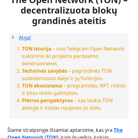
decentralizuota blokų
grandinės ateitis
Atgal
TON istorija
– nuo Telegram Open Network
sukūrimo iki projekto perdavimo
bendruomenei.
Techninės savybės
– pagrindinės TON
sudedamosios dalys ir jų funkcijos.
TON ekosistema
– programėlės, NFT, rinkos
ir kitos tinklo galimybės.
Plėtros perspektyvos
– kas laukia TON
ateityje ir kokias naujoves jis siūlo.
Šiame straipsnyje išsamiai aptarsime, kas yra
The
Open Network (TON)
, kaip jis veikia, kokias