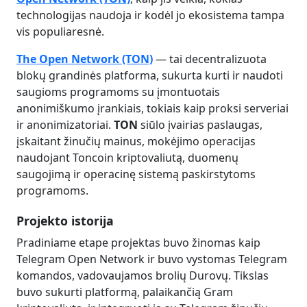
technologijas naudoja ir kodėl jo ekosistema tampa
vis populiaresnė.
The Open Network (TON)
— tai decentralizuota
blokų grandinės platforma, sukurta kurti ir naudoti
saugioms programoms su įmontuotais
anonimiškumo įrankiais, tokiais kaip proksi serveriai
ir anonimizatoriai.
TON
siūlo įvairias paslaugas,
įskaitant žinučių mainus, mokėjimo operacijas
naudojant Toncoin kriptovaliutą, duomenų
saugojimą ir operacinę sistemą paskirstytoms
programoms.
Projekto istorija
Pradiniame etape projektas buvo žinomas kaip
Telegram Open Network ir buvo vystomas Telegram
komandos, vadovaujamos brolių Durovų. Tikslas
buvo sukurti platformą, palaikančią Gram