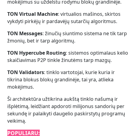
mokėjimus su uždelstu rodymu blokų grandinėje.
TON Virtual Machine
: virtualios mašinos, skirtos
vykdyti pirkėjų ir pardavėjų sutarčių algoritmus.
TON Messages
: žinučių siuntimo sistema ne tik tarp
žmonių, bet ir tarp algoritmų.
TON Hypercube Routing
: sistemos optimalaus kelio
skaičiavimas P2P tinkle žinutėms tarp mazgų.
TON Validators
: tinklo vartotojai, kurie kuria ir
tikrina blokus blokų grandinėje, tai yra, atlieka
mokėjimus.
Ši architektūra užtikrina aukštą tinklo našumą ir
išplėtimą, leidžiant apdoroti milijonus sandorių per
sekundę ir palaikyti daugelio paskirstytų programų
veikimą.
POPULIARU: