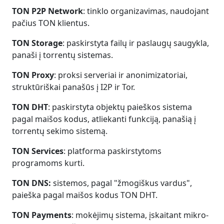
TON P2P Network
: tinklo organizavimas, naudojant
pačius TON klientus.
TON Storage
: paskirstyta failų ir paslaugų saugykla,
panaši į torrentų sistemas.
TON Proxy
: proksi serveriai ir anonimizatoriai,
struktūriškai panašūs į I2P ir Tor.
TON DHT
: paskirstyta objektų paieškos sistema
pagal maišos kodus, atliekanti funkciją, panašią į
torrentų sekimo sistemą.
TON Services
: platforma paskirstytoms
programoms kurti.
TON DNS:
sistemos, pagal "žmogiškus vardus",
paieška pagal maišos kodus TON DHT.
TON Payments
: mokėjimų sistema, įskaitant mikro-