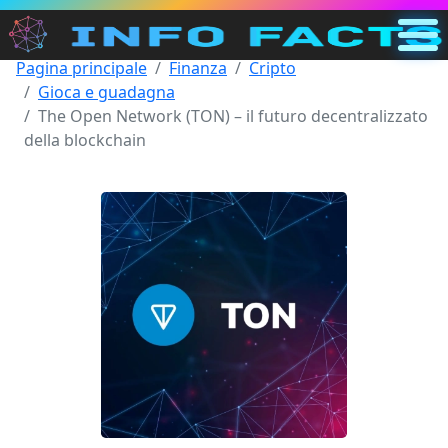
Pagina principale
Finanza
Cripto
Principale
Gioca e guadagna
IT
The Open Network (TON) – il futuro decentralizzato
della blockchain
Cerca
Categorie
Altro