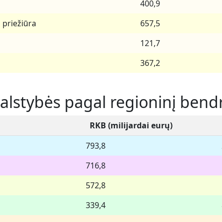
400,9
s priežiūra
657,5
121,7
367,2
valstybės pagal regioninį ben
RKB (milijardai eurų)
793,8
716,8
572,8
339,4