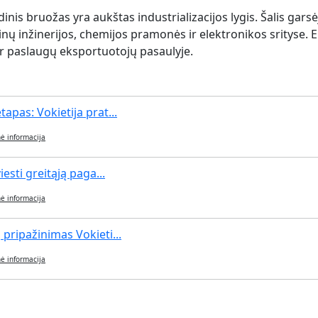
nis bruožas yra aukštas industrializacijos lygis. Šalis gars
ų inžinerijos, chemijos pramonės ir elektronikos srityse. 
ių ir paslaugų eksportuotojų pasaulyje.
pas: Vokietija prat...
ė informacija
esti greitąją paga...
ė informacija
pripažinimas Vokieti...
ė informacija