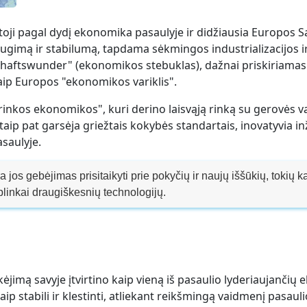
irtoji pagal dydį ekonomika pasaulyje ir didžiausia Europos 
ugimą ir stabilumą, tapdama sėkmingos industrializacijos ir
schaftswunder" (ekonomikos stebuklas), dažnai priskiriama
ip Europos "ekonomikos variklis".
 rinkos ekonomikos", kuri derino laisvąją rinką su gerovės v
aip pat garsėja griežtais kokybės standartais, inovatyvia inž
saulyje.
os gebėjimas prisitaikyti prie pokyčių ir naujų iššūkių, tokių ka
 aplinkai draugiškesnių technologijų.
kėjimą savyje įtvirtino kaip vieną iš pasaulio lyderiaujančių
p stabili ir klestinti, atliekant reikšmingą vaidmenį pasau