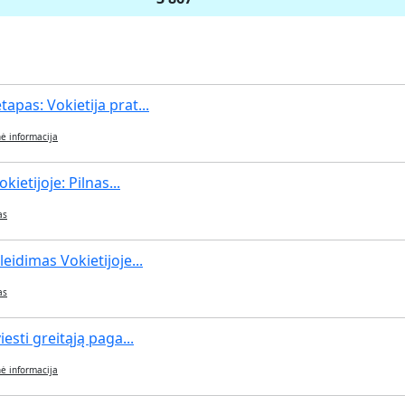
pas: Vokietija prat...
ė informacija
kietijoje: Pilnas...
as
eidimas Vokietijoje...
as
esti greitąją paga...
ė informacija