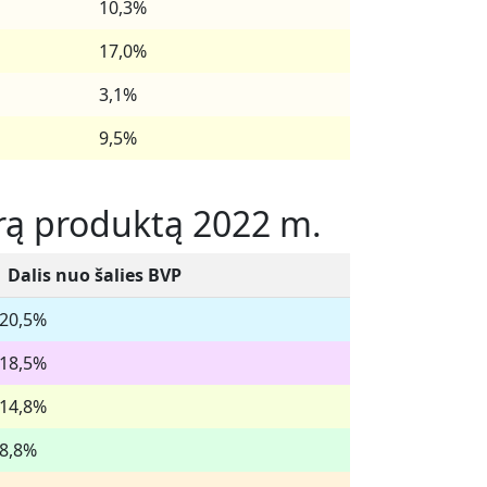
10,3%
17,0%
3,1%
9,5%
drą produktą 2022 m.
Dalis nuo šalies BVP
20,5%
18,5%
14,8%
8,8%