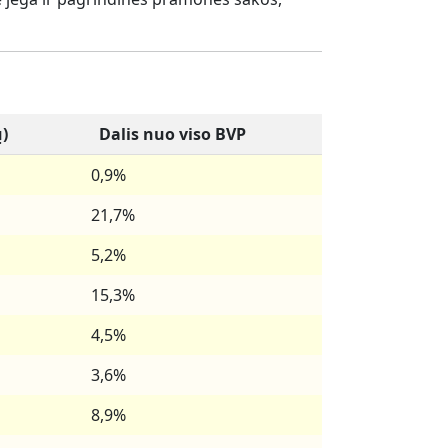
ų)
Dalis nuo viso BVP
0,9%
21,7%
5,2%
15,3%
4,5%
3,6%
8,9%