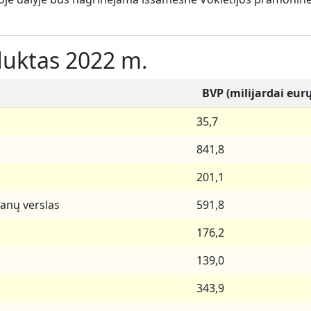
duktas 2022 m.
BVP (milijardai eur
35,7
841,8
201,1
ranų verslas
591,8
176,2
139,0
343,9