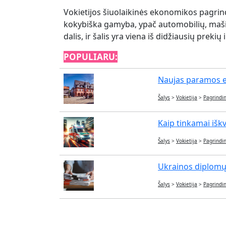
Vokietijos šiuolaikinės ekonomikos pagrindi
kokybiška gamyba, ypač automobilių, mašin
dalis, ir šalis yra viena iš didžiausių prek
POPULIARU:
Naujas paramos eta
Šalys
>
Vokietija
>
Pagrindin
Kaip tinkamai iškvi
Šalys
>
Vokietija
>
Pagrindin
Ukrainos diplomų 
Šalys
>
Vokietija
>
Pagrindin