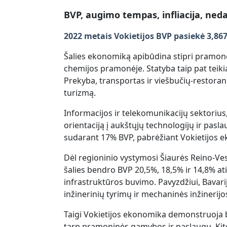
BVP, augimo tempas, infliacija, neda
2022 metais Vokietijos BVP pasiekė 3,867
Šalies ekonomiką apibūdina stipri pramonės
chemijos pramonėje. Statyba taip pat teikia
Prekyba, transportas ir viešbučių-restoran
turizmą.
Informacijos ir telekomunikacijų sektorius
orientaciją į aukštųjų technologijų ir pasl
sudarant 17% BVP, pabrėžiant Vokietijos e
Dėl regioninio vystymosi Šiaurės Reino-Ves
šalies bendro BVP 20,5%, 18,5% ir 14,8% ati
infrastruktūros buvimo. Pavyzdžiui, Bavar
inžinerinių tyrimų ir mechaninės inžinerijo
Taigi Vokietijos ekonomika demonstruoja br
tarp pramoninės gamybos ir paslaugų. Kit