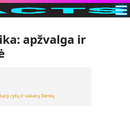
Pagrindinis
LT
ka: apžvalga ir
Ieškoti
ė
Kategorijos
Kiti
 tarp rytų ir vakarų žemių