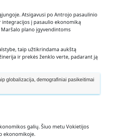
Sąjungoje. Atsigavusi po Antrojo pasaulinio
 integracijos į pasaulio ekonomiką
s Maršalo plano įgyvendintoms
alstybe, taip užtikrindama aukštą
inerija ir prekės ženklo verte, padarant ją
ip globalizacija, demografiniai pasikeitimai
 ekonomikos galių. Šiuo metu Vokietijos
lio ekonomikoje.