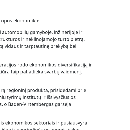
Europos ekonomikos.
 automobilių gamyboje, inžinerijoje ir
truktūros ir nekilnojamojo turto plėtrą.
ą vidaus ir tarptautinę prekybą bei
racijos rodo ekonomikos diversifikaciją ir
žiūra taip pat atlieka svarbų vaidmenį,
rą regioninį produktą, prisidėdami prie
ų tyrimų institutų ir išsivysčiusios
as, o Baden-Virtembergas garsėja
ais ekonomikos sektoriais ir pusiausvyra
 jėga ir pagrindinės pramonės šakos,