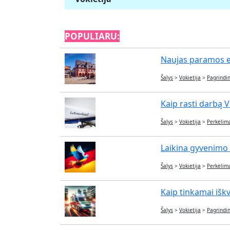
POPULIARU:
Naujas paramos eta
Šalys
>
Vokietija
>
Pagrindin
Kaip rasti darbą Vo
Šalys
>
Vokietija
>
Perkėlim
Laikina gyvenimo l
Šalys
>
Vokietija
>
Perkėlim
Kaip tinkamai iškvi
Šalys
>
Vokietija
>
Pagrindin