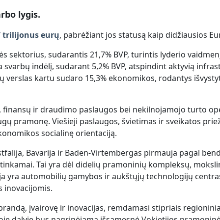
rbo lygis.
 trilijonus eurų
, pabrėžiant jos statusą kaip didžiausios 
 sektorius, sudarantis 21,7% BVP, turintis lyderio vaidmenį
 svarbų indėlį, sudarant 5,2% BVP, atspindint aktyvią infras
ų verslas kartu sudaro 15,3% ekonomikos, rodantys išvystyt
, finansų ir draudimo paslaugos bei nekilnojamojo turto ope
augų pramonę. Viešieji paslaugos, švietimas ir sveikatos prie
konomikos socialinę orientaciją.
tfalija, Bavarija ir Baden-Virtembergas pirmauja pagal bend
tinkamai. Tai yra dėl didelių pramoninių kompleksų, mokslini
ija yra automobilių gamybos ir aukštųjų technologijų centr
s inovacijomis.
andą, įvairovę ir inovacijas, remdamasi stipriais regionini
oje dalyje bus nagrinėjama išsamesnė Vokietijos pramoninė