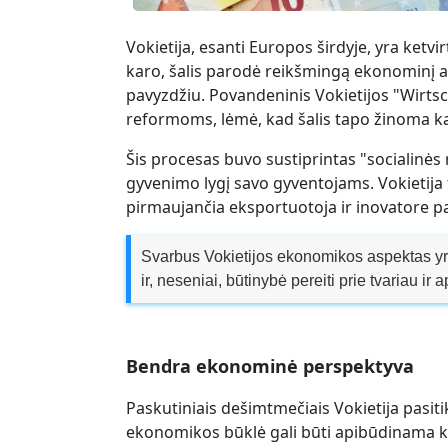
Vokietija, esanti Europos širdyje, yra ketv
karo, šalis parodė reikšmingą ekonominį a
pavyzdžiu. Povandeninis Vokietijos "Wirt
reformoms, lėmė, kad šalis tapo žinoma ka
Šis procesas buvo sustiprintas "socialinės
gyvenimo lygį savo gyventojams. Vokietija t
pirmaujančia eksportuotoja ir inovatore pa
Svarbus Vokietijos ekonomikos aspektas yra j
ir, neseniai, būtinybė pereiti prie tvariau ir
Bendra ekonominė perspektyva
Paskutiniais dešimtmečiais Vokietija pasiti
ekonomikos būklė gali būti apibūdinama kai