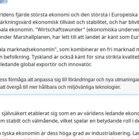
 världens fjärde största ekonomi och den största i Europeis
ärkningsvärd ekonomisk tillväxt och stabilitet, och har bliv
lobala ekonomin. "Wirtschaftswunder" (ekonomiska underverke
nder Marshallplanen, har lett till att landet är känt som 
ciala marknadsekonomin", som kombinerar en fri marknad m
n befolkning. Tyskland är också känt för sina strikta kvalit
n ledande global exportör och innovatör.
ess förmåga att anpassa sig till förändringar och nya utmaning
att övergå till mer hållbara och miljövänliga teknologier.
 självsäkert etablerat sig som en av världens ledande eko
som stabilt och välmående, vilket spelar en betydande roll i
yska ekonomin är dess höga grad av industrialisering. Land