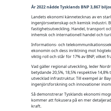
År 2022 nådde Tysklands BNP 3,867 biljo
Landets ekonomi kännetecknas av en stark 
ingenjörsvetenskap och kemisk industri. By
fastighetsutveckling. Handel, transport o
inhemsk och internationell handel och tur
Informations- och telekommunikationssekto
ekonomin och dess inriktning mot högteknol
viktig roll och står för 17% av BNP, vilket
Vad gäller regional utveckling, leder No
betydande 20,5%, 18,5% respektive 14,8% ti
utvecklad infrastruktur. Till exempel är 
ingenjörsforskning och innovationer inom
Så demonstrerar Tysklands ekonomi mognad
kommer att fokusera på en mer detaljerad
kraft.