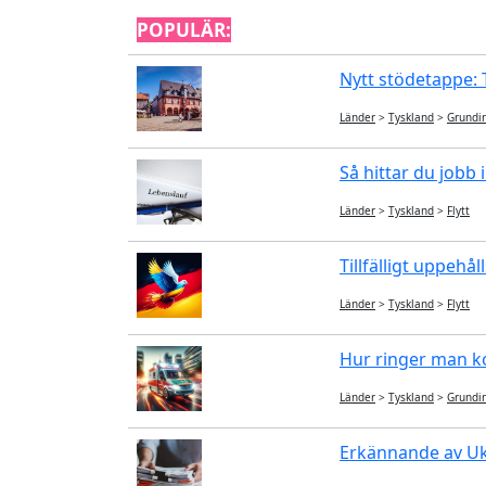
POPULÄR:
Nytt stödetappe: T
Länder
>
Tyskland
>
Grundi
Så hittar du jobb 
Länder
>
Tyskland
>
Flytt
Tillfälligt uppehåll
Länder
>
Tyskland
>
Flytt
Hur ringer man ko
Länder
>
Tyskland
>
Grundi
Erkännande av Ukr