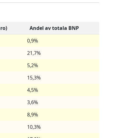
ro)
Andel av totala BNP
0,9%
21,7%
5,2%
15,3%
4,5%
3,6%
8,9%
10,3%