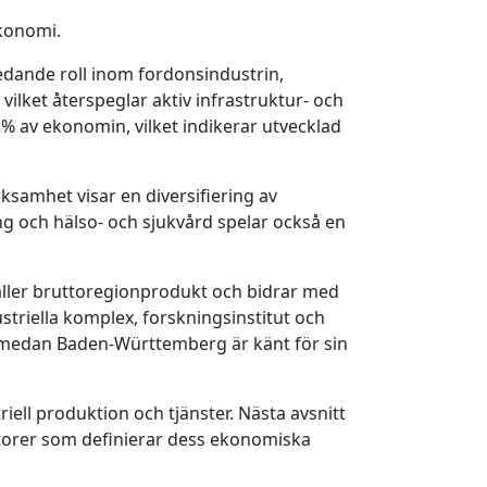
ekonomi.
edande roll inom fordonsindustrin,
ilket återspeglar aktiv infrastruktur- och
% av ekonomin, vilket indikerar utvecklad
ksamhet visar en diversifiering av
ng och hälso- och sjukvård spelar också en
äller bruttoregionprodukt och bidrar med
striella komplex, forskningsinstitut och
, medan Baden-Württemberg är känt för sin
ll produktion och tjänster. Nästa avsnitt
ktorer som definierar dess ekonomiska