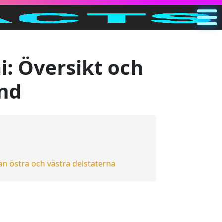
Huvud
SE
: Översikt och
Sök
ånd
Kategorier
Annat
n östra och västra delstaterna