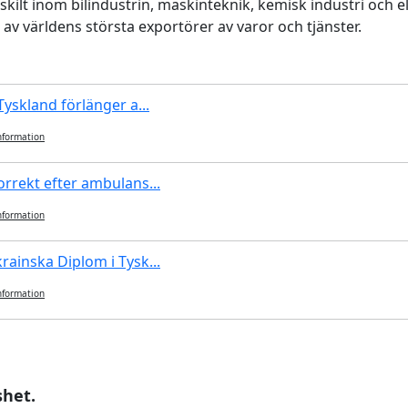
rskilt inom bilindustrin, maskinteknik, kemisk industri och 
 av världens största exportörer av varor och tjänster.
yskland förlänger a...
nformation
rrekt efter ambulans...
nformation
ainska Diplom i Tysk...
nformation
shet.