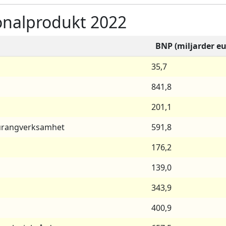
onalprodukt 2022
BNP (miljarder eu
35,7
841,8
201,1
taurangverksamhet
591,8
176,2
139,0
343,9
400,9