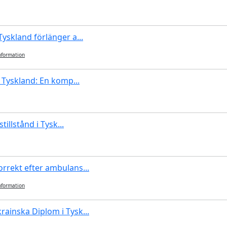
yskland förlänger a...
nformation
i Tyskland: En komp...
stillstånd i Tysk...
rrekt efter ambulans...
nformation
ainska Diplom i Tysk...