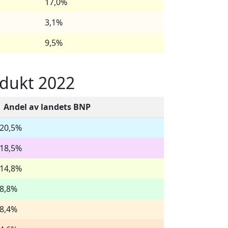
17,0%
3,1%
9,5%
odukt 2022
Andel av landets BNP
20,5%
18,5%
14,8%
8,8%
8,4%