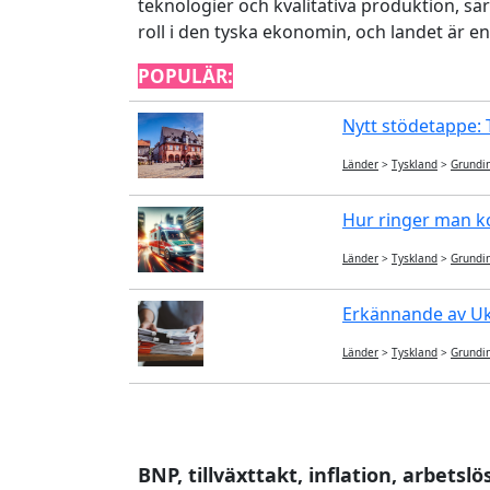
teknologier och kvalitativa produktion, sä
roll i den tyska ekonomin, och landet är en
POPULÄR:
Nytt stödetappe: T
Länder
>
Tyskland
>
Grundi
Hur ringer man ko
Länder
>
Tyskland
>
Grundi
Erkännande av Ukr
Länder
>
Tyskland
>
Grundi
BNP, tillväxttakt, inflation, arbetslö