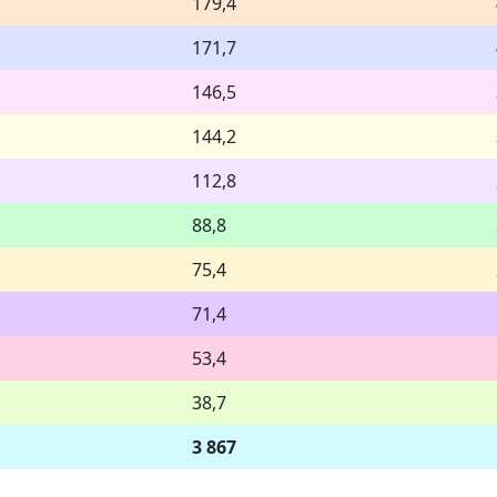
179,4
171,7
146,5
144,2
112,8
88,8
75,4
71,4
53,4
38,7
3 867