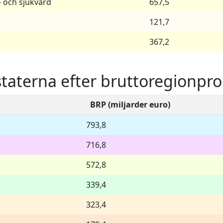
- och sjukvård
657,5
121,7
367,2
staterna efter bruttoregionpr
BRP (miljarder euro)
793,8
716,8
572,8
339,4
323,4