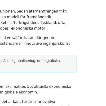
ka unionen. Sedan återhämtningen från
it en modell för framgångsrik
t) i efterkrigstidens Tyskland, ofta
Europas "ekonomiska motor".
ed en välfärdsstat, därigenom
etsstandarder, innovativa ingenjörskonst
ar såsom globalisering, demografiska
nomiska makter. Det aktuella ekonomiska
 den globala ekonomin.
et är känt för sina innovativa