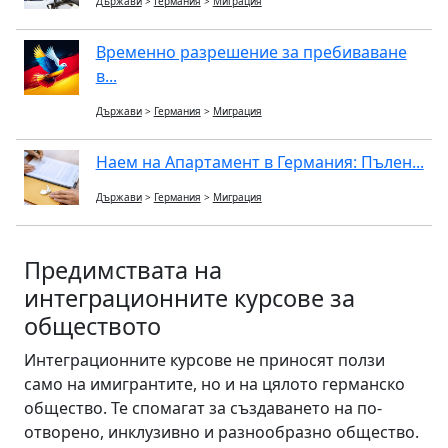
Държави
>
Германия
>
Миграция
Временно разрешение за пребиваване
в...
Държави
>
Германия
>
Миграция
Наем на Апартамент в Германия: Пълен...
Държави
>
Германия
>
Миграция
Предимствата на
интеграционните курсове за
обществото
Интеграционните курсове не приносят ползи
само на имигрантите, но и на цялото германско
общество. Те спомагат за създаването на по-
отворено, инклузивно и разнообразно общество.