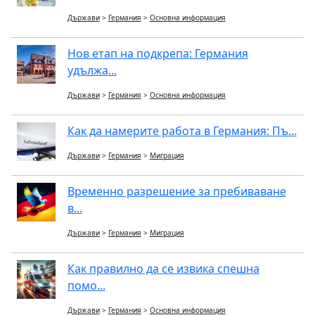
Държави
>
Германия
>
Основна информация
Нов етап на подкрепа: Германия
удължа...
Държави
>
Германия
>
Основна информация
Как да намерите работа в Германия: Пъ...
Държави
>
Германия
>
Миграция
Временно разрешение за пребиваване
в...
Държави
>
Германия
>
Миграция
Как правилно да се извика спешна
помо...
Държави
>
Германия
>
Основна информация