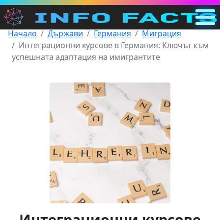
Начало
Държави
Германия
Миграция
Главна
Интеграционни курсове в Германия: Ключът към
BG
успешната адаптация на имигрантите
Търсене
Категории
Други
Интеграционни курсове