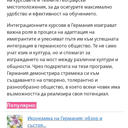
на курсовете и техните географски
местоположения, за да осигурите максимално
удобство и ефективност на обучението.
Интеграционните курсове в Германия изиграват
важна роля в процеса на адаптация на
имигрантите и улесняват пътя им към успешната
интеграция в германското общество. Те не само
учат език и култура, но и спомагат за
изграждането на мост между различни култури и
общности. Чрез подкрепата на тези програми,
Германия демонстрира стремежа си към
създаването на отворено, толерантно и
разнообразно общество, в което всеки човек има
възможността да реализира своя потенциал.
Популярно:
Икономика на Германия: обзор и
състоя...