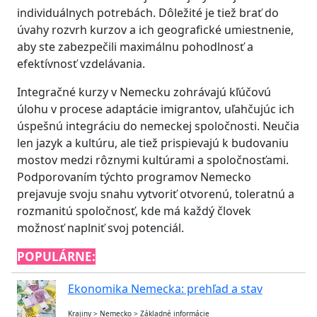
individuálnych potrebách. Dôležité je tiež brať do
úvahy rozvrh kurzov a ich geografické umiestnenie,
aby ste zabezpečili maximálnu pohodlnosť a
efektívnosť vzdelávania.
Integračné kurzy v Nemecku zohrávajú kľúčovú
úlohu v procese adaptácie imigrantov, uľahčujúc ich
úspešnú integráciu do nemeckej spoločnosti. Neučia
len jazyk a kultúru, ale tiež prispievajú k budovaniu
mostov medzi rôznymi kultúrami a spoločnosťami.
Podporovaním týchto programov Nemecko
prejavuje svoju snahu vytvoriť otvorenú, toleratnú a
rozmanitú spoločnosť, kde má každý človek
možnosť naplniť svoj potenciál.
POPULÁRNE:
Ekonomika Nemecka: prehľad a stav
Krajiny
>
Nemecko
>
Základné informácie