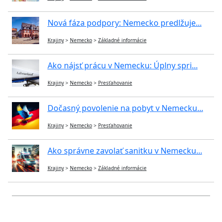
Nová fáza podpory: Nemecko predlžuje...
Krajiny
>
Nemecko
>
Základné informácie
Ako nájsť prácu v Nemecku: Úplny spri...
Krajiny
>
Nemecko
>
Presťahovanie
Dočasný povolenie na pobyt v Nemecku...
Krajiny
>
Nemecko
>
Presťahovanie
Ako správne zavolať sanitku v Nemecku...
Krajiny
>
Nemecko
>
Základné informácie