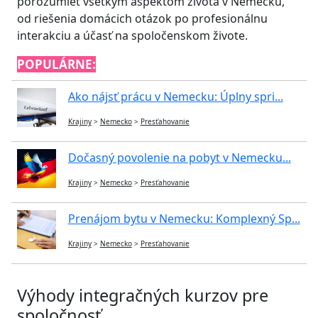
porozumieť všetkým aspektom života v Nemecku,
od riešenia domácich otázok po profesionálnu
interakciu a účasť na spoločenskom živote.
POPULÁRNE:
Ako nájsť prácu v Nemecku: Úplny spri...
Krajiny
>
Nemecko
>
Presťahovanie
Dočasný povolenie na pobyt v Nemecku...
Krajiny
>
Nemecko
>
Presťahovanie
Prenájom bytu v Nemecku: Komplexný Sp...
Krajiny
>
Nemecko
>
Presťahovanie
Výhody integračných kurzov pre
spoločnosť