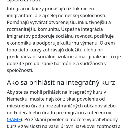
Integračné kurzy prínášajú úžitok nielen
imigrantom, ale aj celej nemeckej spoločnosti.
Pomáhajú vytvárať otvorenejšiu, inkluzívnejšiu a
rozmanitejšiu komunitu. Úspešná integrácia
imigrantov podporuje sociálnu rovnosť, posilňuje
ekonomiku a podporuje kultúrnu výmenu. Okrem
toho tieto kurzy zohrávajú dôležitú úlohu pri
predchádzaní sociálnej izolácie a marginalizácii, čo je
dôležité pre udržanie harmónie a súdržnosti v
spoločnosti.
Ako sa prihlásiť na integračný kurz
Aby ste sa mohli prihlásiť na integračný kurz v
Nemecku, musíte najskôr získať povolenie od
miestneho úradu pre zahraničných občanov alebo
od Federálneho úradu pre migráciu a utečencov
(
BAMF
). Po získaní povolenia môžete vybrať vhodný
kurz v závislosti na vašej úrovni jazykovej zdatnosti a