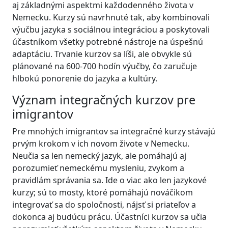
aj základnými aspektmi každodenného života v
Nemecku. Kurzy sú navrhnuté tak, aby kombinovali
výučbu jazyka s sociálnou integráciou a poskytovali
účastníkom všetky potrebné nástroje na úspešnú
adaptáciu. Trvanie kurzov sa líši, ale obvykle sú
plánované na 600-700 hodín výučby, čo zaručuje
hlbokú ponorenie do jazyka a kultúry.
Význam integračných kurzov pre
imigrantov
Pre mnohých imigrantov sa integračné kurzy stávajú
prvým krokom v ich novom živote v Nemecku.
Neučia sa len nemecký jazyk, ale pomáhajú aj
porozumieť nemeckému mysleniu, zvykom a
pravidlám správania sa. Ide o viac ako len jazykové
kurzy; sú to mosty, ktoré pomáhajú nováčikom
integrovať sa do spoločnosti, nájsť si priateľov a
dokonca aj budúcu prácu. Účastníci kurzov sa učia