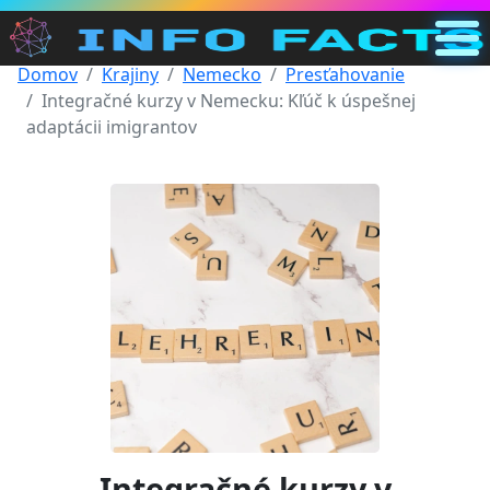
Domov
Krajiny
Nemecko
Presťahovanie
Hlavná
Integračné kurzy v Nemecku: Kľúč k úspešnej
SK
adaptácii imigrantov
Vyhľadávanie
Kategórie
Iný
Integračné kurzy v