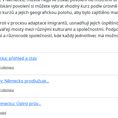
 získání povolení si můžete vybrat vhodný kurz podle úrovně
rh kurzů a jejich geografickou polohu, aby bylo zajištěno ma
 roli v procesu adaptace imigrantů, usnadňují jejich úspěšn
vytvářejí mosty mezi různými kulturami a společnostmi. P
í a různorodé společnosti, kde každý jednotlivec má možnos
a: přehled a stav
í informace
y: Německo prodlužuje...
í informace
Německu: Úplný prův...
ování