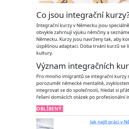
Co jsou integrační kurzy
Integrační kurzy v Německu jsou speciálně
obvykle zahrnují výuku němčiny a seznámen
Německu. Kurzy jsou navrženy tak, aby kom
úspěšnou adaptaci. Doba trvání kurzů se li
kultury.
Význam integračních kur
Pro mnoho imigrantů se integrační kurzy s
porozumět německé mentalitě, zvyklostem 
integrovat se do společnosti, hledat si p
řešení domácích otázek po profesionální in
OBLÍBENÝ:
Jak najít práci v 