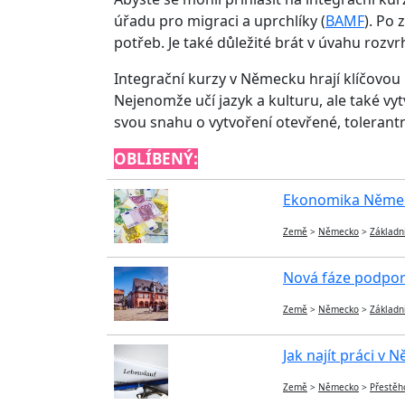
úřadu pro migraci a uprchlíky (
BAMF
). Po
potřeb. Je také důležité brát v úvahu rozv
Integrační kurzy v Německu hrají klíčovou
Nejenomže učí jazyk a kulturu, ale také 
svou snahu o vytvoření otevřené, tolerantn
OBLÍBENÝ:
Ekonomika Německ
Země
>
Německo
>
Základn
Nová fáze podpor
Země
>
Německo
>
Základn
Jak najít práci v 
Země
>
Německo
>
Přestěh