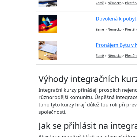
Země
>
Německo
>
Přestěh
Dovolená k pobyt
Země
>
Německo
>
Přestěh
Pronájem Bytu v N
Země
>
Německo
>
Přestěh
Výhody integračních kur
Integrační kurzy přinášejí prospěch nejeno
různorodější komunitu. Úspěšná integrace
toho tyto kurzy hrají důležitou roli při pr
společnosti.
Jak se přihlásit na integr
Abyste se mohli přihlásit na integrační k