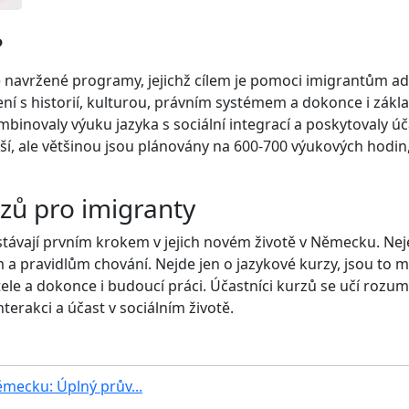
?
 navržené programy, jejichž cílem je pomoci imigrantům ada
í s historií, kulturou, právním systémem a dokonce i zákl
binovaly výuku jazyka s sociální integrací a poskytovaly 
ší, ale většinou jsou plánovány na 600-700 výukových hodin,
zů pro imigranty
távají prvním krokem v jejich novém životě v Německu. Nej
a pravidlům chování. Nejde jen o jazykové kurzy, jsou to 
řátele a dokonce i budoucí práci. Účastníci kurzů se učí ro
terakci a účast v sociálním životě.
Německu: Úplný prův...