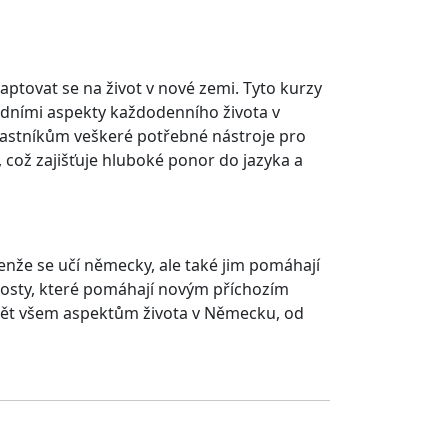
ptovat se na život v nové zemi. Tyto kurzy
adními aspekty každodenního života v
účastníkům veškeré potřebné nástroje pro
 což zajišťuje hluboké ponor do jazyka a
enže se učí německy, ale také jim pomáhají
mosty, které pomáhají novým příchozím
zumět všem aspektům života v Německu, od