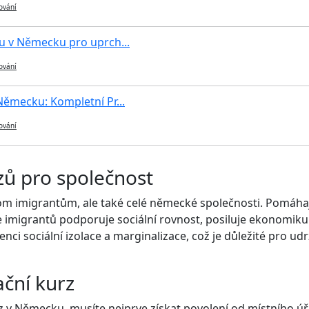
ování
u v Německu pro uprch...
ování
ěmecku: Kompletní Pr...
ování
zů pro společnost
m imigrantům, ale také celé německé společnosti. Pomáhají v
 imigrantů podporuje sociální rovnost, posiluje ekonomik
evenci sociální izolace a marginalizace, což je důležité pro 
ační kurz
urz v Německu, musíte nejprve získat povolení od místního ú