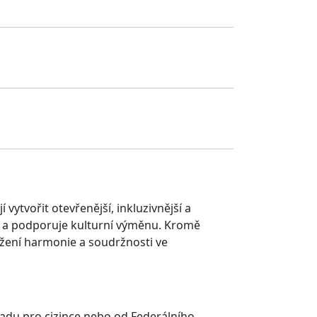
ytvořit otevřenější, inkluzivnější a
u a podporuje kulturní výměnu. Kromě
udržení harmonie a soudržnosti ve
řadu pro cizince nebo od Federálního