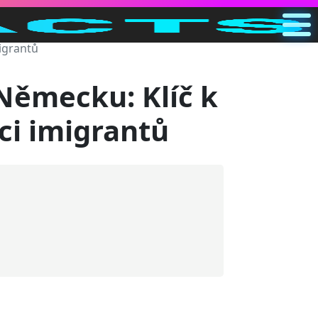
igrantů
Hlavní
CZ
 Německu: Klíč k
Hledat
ci imigrantů
Kategorie
Ostatní