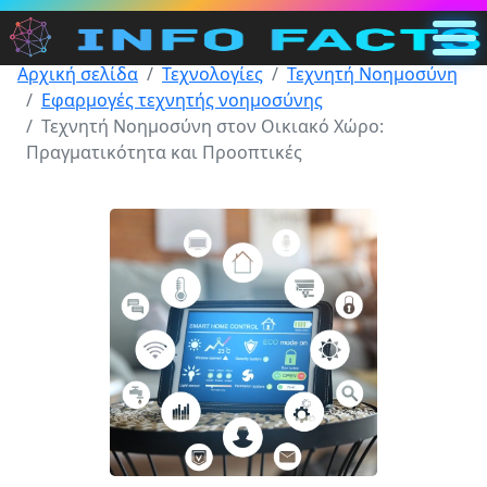
Αρχική σελίδα
Τεχνολογίες
Τεχνητή Νοημοσύνη
Κύρια
Εφαρμογές τεχνητής νοημοσύνης
GR
Τεχνητή Νοημοσύνη στον Οικιακό Χώρο:
Πραγματικότητα και Προοπτικές
Αναζήτηση
Κατηγορίες
Άλλο