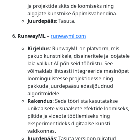
ja projektide skitside loomiseks ning
algajate kunstnike õppimisvahendina.
Juurdepääs
: Tasuta.
RunwayML
–
runwayml.com
Kirjeldus
: RunwayML on platvorm, mis
pakub kunstnikele, disaineritele ja loojatele
laia valikut AI-põhiseid tööriistu. See
võimaldab lihtsasti integreerida masinõpet
loomingulistesse projektidesse ning
pakkuda juurdepääsu edasijõudnud
algoritmidele.
Rakendus
: Seda tööriista kasutatakse
unikaalsete visuaalsete efektide loomiseks,
piltide ja videote töötlemiseks ning
eksperimentideks digitaalse kunsti
valdkonnas.
Juurdepääs
: Tasuta versioon piiratud