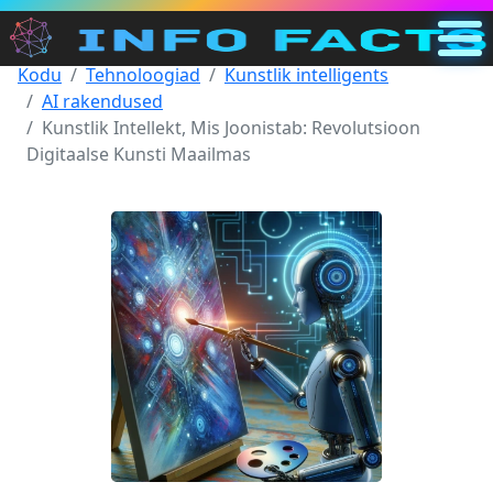
Kodu
Tehnoloogiad
Kunstlik intelligents
Põhiline
AI rakendused
EE
Kunstlik Intellekt, Mis Joonistab: Revolutsioon
Digitaalse Kunsti Maailmas
Otsi
Kategooriad
Muu