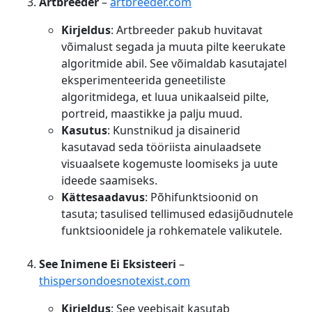
Artbreeder
–
artbreeder.com
Kirjeldus
: Artbreeder pakub huvitavat
võimalust segada ja muuta pilte keerukate
algoritmide abil. See võimaldab kasutajatel
eksperimenteerida geneetiliste
algoritmidega, et luua unikaalseid pilte,
portreid, maastikke ja palju muud.
Kasutus
: Kunstnikud ja disainerid
kasutavad seda tööriista ainulaadsete
visuaalsete kogemuste loomiseks ja uute
ideede saamiseks.
Kättesaadavus
: Põhifunktsioonid on
tasuta; tasulised tellimused edasijõudnutele
funktsioonidele ja rohkematele valikutele.
See Inimene Ei Eksisteeri
–
thispersondoesnotexist.com
Kirjeldus
: See veebisait kasutab