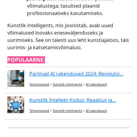
võimalustega; tasulised plaanid
professionaalseks kasutamiseks.
Kunstlik intelligents, mis joonistab, avab uued
võimalused loovaks eneseväljenduseks ja
uurimiseks. See on täiesti uus leht kunstiajaloos, täis
uurimis- ja katsetamisvõimalusi.
POPULAARNE:
Parimad AI rakendused 2024: Revolutsi...
Tehnoloogiad
>
Kunstlik intelligents
>
AI rakendused
Kunstlik Intellekt Kodus: Reaalsus ja...
Tehnoloogiad
>
Kunstlik intelligents
>
AI rakendused