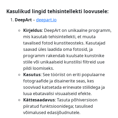
Kasulikud lingid tehisintellekti loovusele:
DeepArt
–
deepart.io
Kirjeldus
: DeepArt on unikaalne programm,
mis kasutab tehisintellekti, et muuta
tavalised fotod kunstiteosteks. Kasutajad
saavad üles laadida oma fotosid, ja
programm rakendab kuulsate kunstnike
stiile või unikaalseid kunstilisi filtreid uue
pildi loomiseks.
Kasutus
: See tööriist on eriti populaarne
fotograafide ja disainerite seas, kes
soovivad katsetada erinevate stiilidega ja
luua ebatavalisi visuaalseid efekte.
Kättesaadavus
: Tasuta põhiversioon
piiratud funktsioonidega; tasulised
võimalused edasijõudnutele.