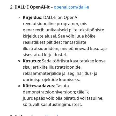
DALL·E OpenAI-lt
–
openai.com/dall-e
Kirjeldus
: DALL·E on OpenAI
revolutsiooniline programm, mis
genereerib unikaalseid pilte tekstipõhiste
kirjelduste alusel. See võib luua kõike
realistlikest piltidest fantastiliste
illustratsioonideni, mis põhinevad kasutaja
sisestatud kirjeldustel.
Kasutus
: Seda tööriista kasutatakse loova
sisu, artiklite illustratsioonide,
reklaammaterjalide ja isegi haridus- ja
uurimisprojektide loomiseks.
Kättesaadavus
: Tasuta
demonstratsiooniversioon; täielik
juurdepääs võib olla piiratud või tasuline,
sõltuvalt kasutustingimustest.