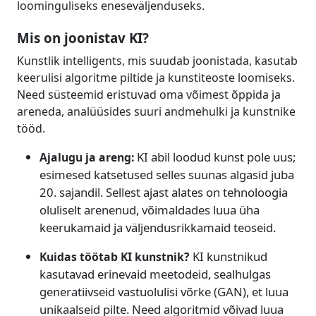
loominguliseks eneseväljenduseks.
Mis on joonistav KI?
Kunstlik intelligents, mis suudab joonistada, kasutab
keerulisi algoritme piltide ja kunstiteoste loomiseks.
Need süsteemid eristuvad oma võimest õppida ja
areneda, analüüsides suuri andmehulki ja kunstnike
tööd.
KI abil loodud kunst pole uus;
Ajalugu ja areng:
esimesed katsetused selles suunas algasid juba
20. sajandil. Sellest ajast alates on tehnoloogia
oluliselt arenenud, võimaldades luua üha
keerukamaid ja väljendusrikkamaid teoseid.
KI kunstnikud
Kuidas töötab KI kunstnik?
kasutavad erinevaid meetodeid, sealhulgas
generatiivseid vastuolulisi võrke (GAN), et luua
unikaalseid pilte. Need algoritmid võivad luua