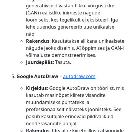
generatiivseid vastandlikke võrgustikke
(GAN) realistlike inimeste nägude
loomiseks, kes tegelikult ei eksisteeri. Iga
lehe uuendus genereerib uue unikaalse
näo.
Rakendus
: Kasutatakse allikana unikaalsete
nägude jaoks disainis, AI õppimises ja GAN-i
võimaluste demonstreerimises.
Juurdepääs
: Tasuta.
Google AutoDraw
–
autodraw.com
Kirjeldus
: Google AutoDraw on tööriist, mis
kasutab masinõpet kiirete visandite
muundamiseks puhtateks ja
professionaalselt näivateks joonisteks. See
pakub kasutajale erinevaid pildivalikuid
nende visandite põhjal.
Rakendus
: Ideaalne kiirete illustratsioonide