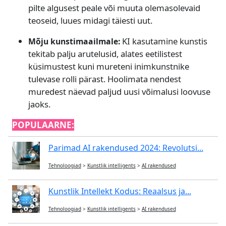
pilte algusest peale või muuta olemasolevaid
teoseid, luues midagi täiesti uut.
KI kasutamine kunstis
Mõju kunstimaailmale:
tekitab palju arutelusid, alates eetilistest
küsimustest kuni mureteni inimkunstnike
tulevase rolli pärast. Hoolimata nendest
muredest näevad paljud uusi võimalusi loovuse
jaoks.
POPULAARNE:
Parimad AI rakendused 2024: Revolutsi...
Tehnoloogiad
>
Kunstlik intelligents
>
AI rakendused
Kunstlik Intellekt Kodus: Reaalsus ja...
Tehnoloogiad
>
Kunstlik intelligents
>
AI rakendused