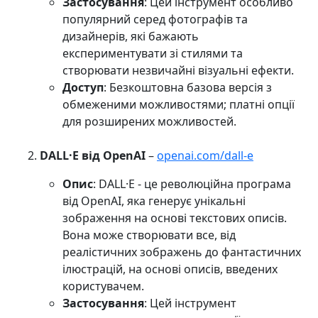
Застосування
: Цей інструмент особливо
популярний серед фотографів та
дизайнерів, які бажають
експериментувати зі стилями та
створювати незвичайні візуальні ефекти.
Доступ
: Безкоштовна базова версія з
обмеженими можливостями; платні опції
для розширених можливостей.
DALL·E від OpenAI
–
openai.com/dall-e
Опис
: DALL·E - це революційна програма
від OpenAI, яка генерує унікальні
зображення на основі текстових описів.
Вона може створювати все, від
реалістичних зображень до фантастичних
ілюстрацій, на основі описів, введених
користувачем.
Застосування
: Цей інструмент