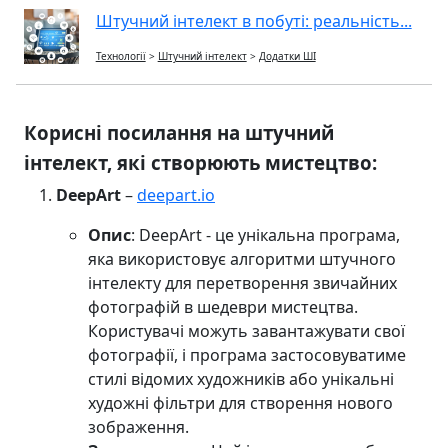
Штучний інтелект в побуті: реальність...
Технології
>
Штучний інтелект
>
Додатки ШІ
Корисні посилання на штучний
інтелект, які створюють мистецтво:
DeepArt
–
deepart.io
Опис
: DeepArt - це унікальна програма,
яка використовує алгоритми штучного
інтелекту для перетворення звичайних
фотографій в шедеври мистецтва.
Користувачі можуть завантажувати свої
фотографії, і програма застосовуватиме
стилі відомих художників або унікальні
художні фільтри для створення нового
зображення.