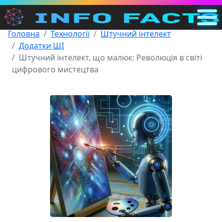
Головна
Технології
Штучний інтелект
Головна
Додатки ШІ
UA
Штучний інтелект, що малює: Революція в світі
цифрового мистецтва
Пошук
Категорії
Інше