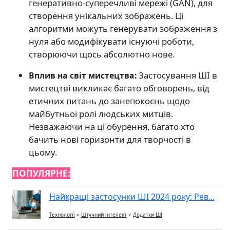
генеративно-суперечливі мережі (GAN), для
створення унікальних зображень. Ці
алгоритми можуть генерувати зображення з
нуля або модифікувати існуючі роботи,
створюючи щось абсолютно нове.
Застосування ШІ в
Вплив на світ мистецтва:
мистецтві викликає багато обговорень, від
етичних питань до занепокоєнь щодо
майбутньої ролі людських митців.
Незважаючи на ці обурення, багато хто
бачить нові горизонти для творчості в
цьому.
ПОПУЛЯРНЕ:
Найкращі застосунки ШІ 2024 року: Рев...
Технології
>
Штучний інтелект
>
Додатки ШІ