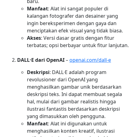
baru.
Manfaat
: Alat ini sangat populer di
kalangan fotografer dan desainer yang
ingin bereksperimen dengan gaya dan
menciptakan efek visual yang tidak biasa.
Akses
: Versi dasar gratis dengan fitur
terbatas; opsi berbayar untuk fitur lanjutan.
DALL·E dari OpenAI
–
openai.com/dall-e
Deskripsi
: DALL·E adalah program
revolusioner dari OpenAI yang
menghasilkan gambar unik berdasarkan
deskripsi teks. Ini dapat membuat segala
hal, mulai dari gambar realistis hingga
ilustrasi fantastis berdasarkan deskripsi
yang dimasukkan oleh pengguna.
Manfaat
: Alat ini digunakan untuk
menghasilkan konten kreatif, ilustrasi