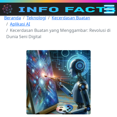
Beranda
Teknologi
Kecerdasan Buatan
Utama
Aplikasi AI
ID
Kecerdasan Buatan yang Menggambar: Revolusi di
Dunia Seni Digital
Cari
Kategori
Lainnya