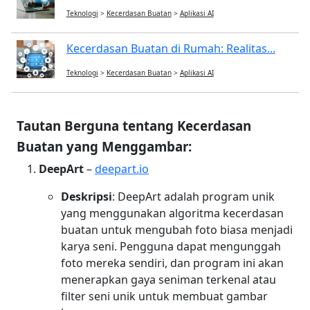
Teknologi
>
Kecerdasan Buatan
>
Aplikasi AI
Kecerdasan Buatan di Rumah: Realitas...
Teknologi
>
Kecerdasan Buatan
>
Aplikasi AI
Tautan Berguna tentang Kecerdasan
Buatan yang Menggambar:
DeepArt
–
deepart.io
Deskripsi
: DeepArt adalah program unik
yang menggunakan algoritma kecerdasan
buatan untuk mengubah foto biasa menjadi
karya seni. Pengguna dapat mengunggah
foto mereka sendiri, dan program ini akan
menerapkan gaya seniman terkenal atau
filter seni unik untuk membuat gambar