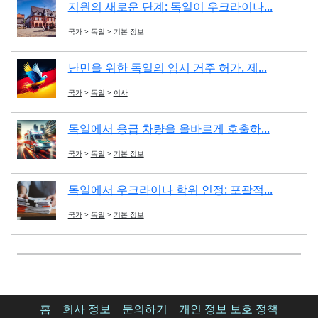
지원의 새로운 단계: 독일이 우크라이나...
국가
>
독일
>
기본 정보
난민을 위한 독일의 임시 거주 허가. 제...
국가
>
독일
>
이사
독일에서 응급 차량을 올바르게 호출하...
국가
>
독일
>
기본 정보
독일에서 우크라이나 학위 인정: 포괄적...
국가
>
독일
>
기본 정보
홈
회사 정보
문의하기
개인 정보 보호 정책