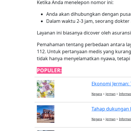
Ketika Anda menelepon nomor ini:
Anda akan dihubungkan dengan pusat
Dalam waktu 2-3 jam, seorang dokte
Layanan ini biasanya dicover oleh asurans
Pemahaman tentang perbedaan antara layan
112. Untuk pertanyaan medis yang kura
tidak hanya menyelamatkan nyawa, tetapi 
POPULER:
Ekonomi Jerman: 
Negara
>
Jerman
>
Informas
Tahap dukungan 
Negara
>
Jerman
>
Informas