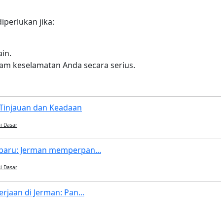
iperlukan jika:
in.
m keselamatan Anda secara serius.
Tinjauan dan Keadaan
i Dasar
baru: Jerman memperpan...
i Dasar
rjaan di Jerman: Pan...