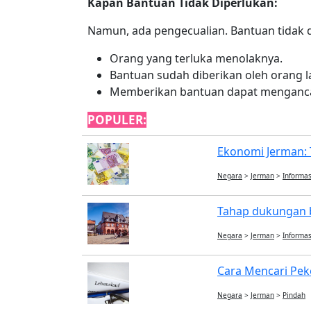
Kapan Bantuan Tidak Diperlukan:
Namun, ada pengecualian. Bantuan tidak d
Orang yang terluka menolaknya.
Bantuan sudah diberikan oleh orang la
Memberikan bantuan dapat menganca
POPULER:
Ekonomi Jerman: 
Negara
>
Jerman
>
Informas
Tahap dukungan 
Negara
>
Jerman
>
Informas
Cara Mencari Peke
Negara
>
Jerman
>
Pindah