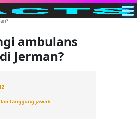
man?
Utama
ID
gi ambulans
Cari
di Jerman?
Kategori
Lainnya
12
 dan tanggung jawab