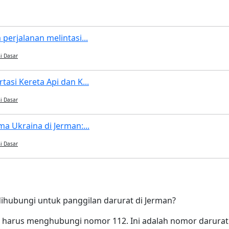
perjalanan melintasi...
i Dasar
asi Kereta Api dan K...
i Dasar
a Ukraina di Jerman:...
i Dasar
hubungi untuk panggilan darurat di Jerman?
a harus menghubungi nomor 112. Ini adalah nomor darurat