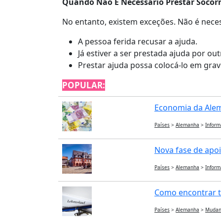
Quando Não É Necessário Prestar Socorr
No entanto, existem exceções. Não é neces
A pessoa ferida recusar a ajuda.
Já estiver a ser prestada ajuda por ou
Prestar ajuda possa colocá-lo em grav
POPULAR:
Economia da Alema
Países
>
Alemanha
>
Inform
Nova fase de apoi
Países
>
Alemanha
>
Inform
Como encontrar t
Países
>
Alemanha
>
Mudan