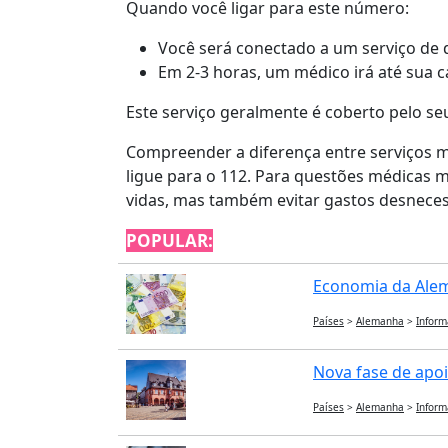
Quando você ligar para este número:
Você será conectado a um serviço de
Em 2-3 horas, um médico irá até sua c
Este serviço geralmente é coberto pelo se
Compreender a diferença entre serviços 
ligue para o 112. Para questões médicas 
vidas, mas também evitar gastos desneces
POPULAR:
Economia da Alema
Países
>
Alemanha
>
Inform
Nova fase de apoi
Países
>
Alemanha
>
Inform