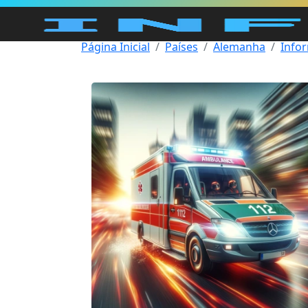
Página Inicial
Países
Alemanha
Info