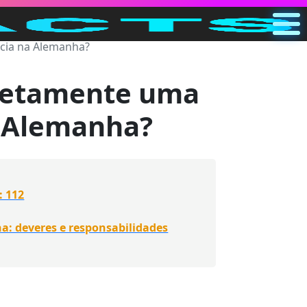
ia na Alemanha?
Principal
PT
retamente uma
Pesquisar
 Alemanha?
Categorias
Outro
: 112
a: deveres e responsabilidades