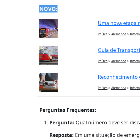
NOVO:
Uma nova etapa na
Países
>
Alemanha
>
Inform
Guia de Transporte
Países
>
Alemanha
>
Inform
Reconhecimento d
Países
>
Alemanha
>
Inform
Perguntas Frequentes:
Pergunta:
Qual número deve ser disc
Resposta:
Em uma situação de emergên