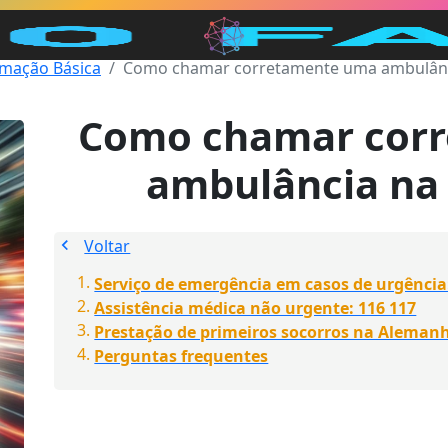
rmação Básica
Como chamar corretamente uma ambulânc
Como chamar cor
ambulância na
Voltar
Serviço de emergência em casos de urgência
Assistência médica não urgente: 116 117
Prestação de primeiros socorros na Alemanh
Perguntas frequentes