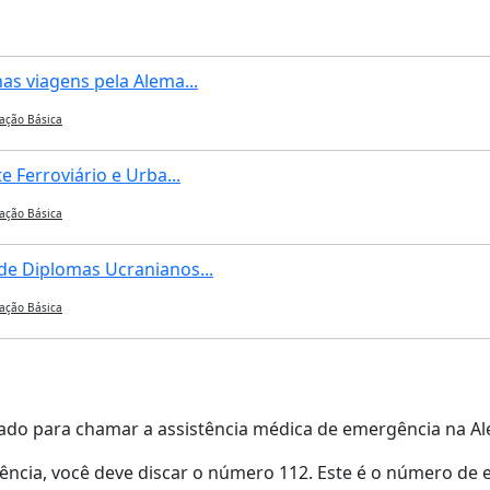
s viagens pela Alema...
ação Básica
 Ferroviário e Urba...
ação Básica
e Diplomas Ucranianos...
ação Básica
ado para chamar a assistência médica de emergência na A
cia, você deve discar o número 112. Este é o número de 