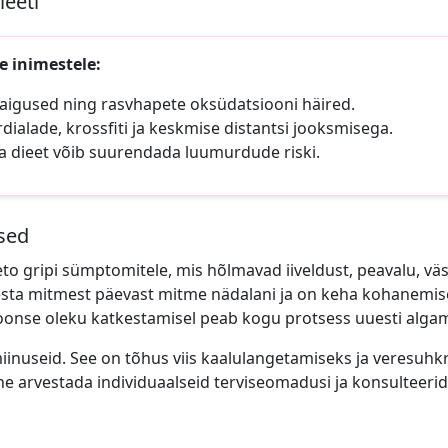
ieeti
e inimestele:
haigused ning rasvhapete oksüdatsiooni häired.
alade, krossfiti ja keskmise distantsi jooksmisega.
a dieet võib suurendada luumurdude riski.
sed
eto gripi sümptomitele, mis hõlmavad iiveldust, peavalu, väs
sta mitmest päevast mitme nädalani ja on keha kohanemise
etoonse oleku katkestamisel peab kogu protsess uuesti alga
inuseid. See on tõhus viis kaalulangetamiseks ja veresuhkr
ine arvestada individuaalseid terviseomadusi ja konsulteeri