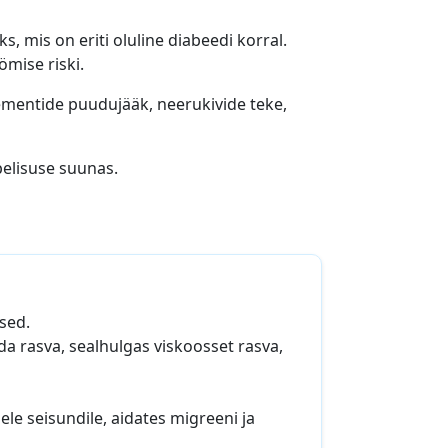
, mis on eriti oluline diabeedi korral.
mise riski.
lementide puudujääk, neerukivide teke,
pelisuse suunas.
ksed.
da rasva, sealhulgas viskoosset rasva,
ele seisundile, aidates migreeni ja