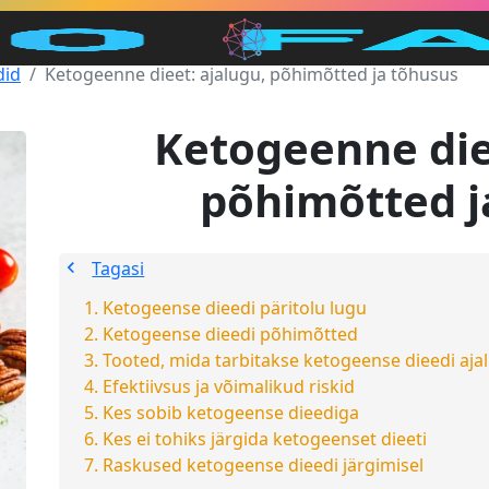
did
Ketogeenne dieet: ajalugu, põhimõtted ja tõhusus
Ketogeenne die
põhimõtted j
Tagasi
Ketogeense dieedi päritolu lugu
Ketogeense dieedi põhimõtted
Tooted, mida tarbitakse ketogeense dieedi ajal
Efektiivsus ja võimalikud riskid
Kes sobib ketogeense dieediga
Kes ei tohiks järgida ketogeenset dieeti
Raskused ketogeense dieedi järgimisel