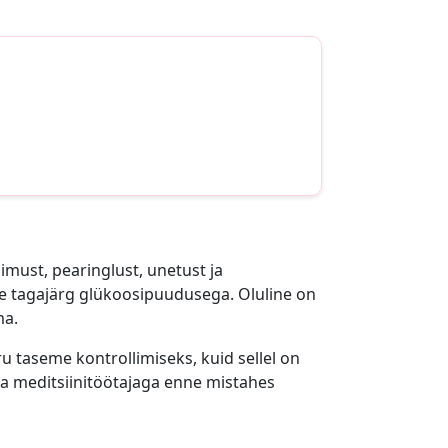
imust, pearinglust, unetust ja
 tagajärg glükoosipuudusega. Oluline on
ma.
u taseme kontrollimiseks, kuid sellel on
da meditsiinitöötajaga enne mistahes