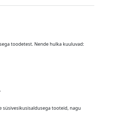
usega toodetest. Nende hulka kuuluvad:
.
e süsivesikusisaldusega tooteid, nagu