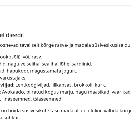
l dieedil
osnevad tavaliselt kõrge rasva- ja madala süsivesikusisald
kookosõli), või, rasv.
id, nagu veiseliha, sealiha, lõhe, sardiinid.
tud, hapukoor, magustamata jogurt.
avarustajaks.
viljad
: Lehtköögiviljad, lillkapsas, brokkoli, kurk.
: Avokaado, piiratud kogus marju, nagu maasikad, vaarikad
d, linaseemned, tšiaseemned.
 hoida süsivesikute tase madalal, on oluline vältida kõrg
a suhkur.