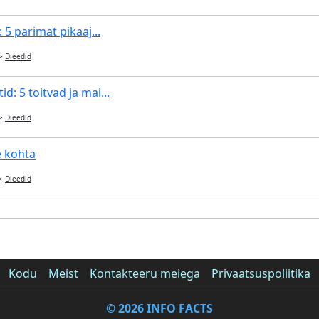
: 5 parimat pikaaj...
>
Dieedid
d: 5 toitvad ja mai...
>
Dieedid
e kohta
>
Dieedid
Kodu
Meist
Kontakteeru meiega
Privaatsuspoliitika
© 2026 INFO FACTS