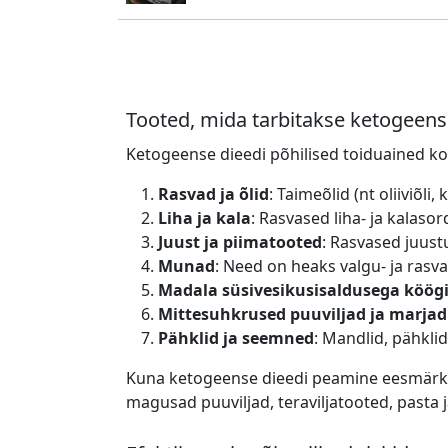
Tooted, mida tarbitakse ketogeense
Ketogeense dieedi põhilised toiduained ko
Rasvad ja õlid
: Taimeõlid (nt oliiviõli, 
Liha ja kala
: Rasvased liha- ja kalasord
Juust ja piimatooted
: Rasvased juus
Munad
: Need on heaks valgu- ja rasv
Madala süsivesikusisaldusega köögi
Mittesuhkrused puuviljad ja marjad
Pähklid ja seemned
: Mandlid, pähkli
Kuna ketogeense dieedi peamine eesmärk on
magusad puuviljad, teraviljatooted, pasta j