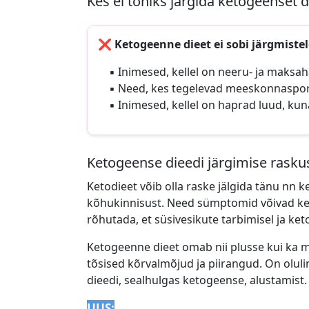
Kes ei tohiks järgida ketogeenset d
❌ Ketogeenne dieet ei sobi järgmistel
▪️ Inimesed, kellel on neeru- ja maksa
▪️ Need, kes tegelevad meeskonnaspordi
▪️ Inimesed, kellel on haprad luud, kun
Ketogeense dieedi järgimise rasku
Ketodieet võib olla raske jälgida tänu nn k
kõhukinnisust. Need sümptomid võivad ke
rõhutada, et süsivesikute tarbimisel ja k
Ketogeenne dieet omab nii plusse kui ka mi
tõsised kõrvalmõjud ja piirangud. On olul
dieedi, sealhulgas ketogeense, alustamist.
UUS: