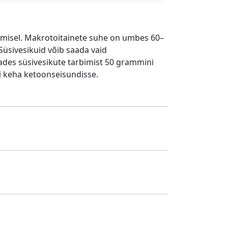
tamisel. Makrotoitainete suhe on umbes 60–
 Süsivesikuid võib saada vaid
dades süsivesikute tarbimist 50 grammini
i keha ketoonseisundisse.