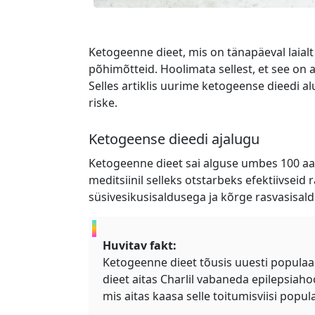
Ketogeenne dieet, mis on tänapäeval laialt
põhimõtteid. Hoolimata sellest, et see on a
Selles artiklis uurime ketogeense dieedi al
riske.
Ketogeense dieedi ajalugu
Ketogeenne dieet sai alguse umbes 100 aastat
meditsiinil selleks otstarbeks efektiivsei
süsivesikusisaldusega ja kõrge rasvasisald
Huvitav fakt:
Ketogeenne dieet tõusis uuesti populaar
dieet aitas Charlil vabaneda epilepsiaho
mis aitas kaasa selle toitumisviisi popul