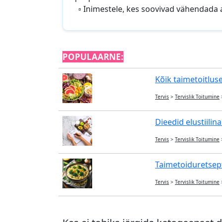
▫️ Inimestele, kes soovivad vähendada a
POPULAARNE:
Kõik taimetoitlus
Tervis
>
Tervislik Toitumine
Dieedid elustiilina
Tervis
>
Tervislik Toitumine
Taimetoiduretsepti
Tervis
>
Tervislik Toitumine