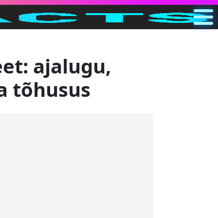
Põhiline
EE
et: ajalugu,
Otsi
a tõhusus
Kategooriad
Muu