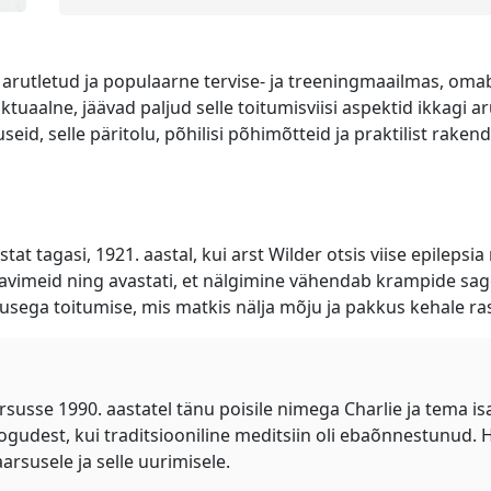
 arutletud ja populaarne tervise- ja treeningmaailmas, omab
ktuaalne, jäävad paljud selle toitumisviisi aspektid ikkagi 
useid, selle päritolu, põhilisi põhimõtteid ja praktilist rake
 tagasi, 1921. aastal, kui arst Wilder otsis viise epilepsia r
d ravimeid ning avastati, et nälgimine vähendab krampide sa
usega toitumise, mis matkis nälja mõju ja pakkus kehale rasv
susse 1990. aastatel tänu poisile nimega Charlie ja tema i
ogudest, kui traditsiooniline meditsiin oli ebaõnnestunud. Hi
aarsusele ja selle uurimisele.