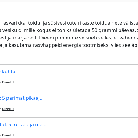
asvarikkal toidul ja süsivesikute rikaste toiduainete välis
sivesikuid, mille kogus ei tohiks ületada 50 grammi päevas.
est ja marjadest. Dieedi põhimõte seisneb selles, et vähen
ja kasutama rasvhappeid energia tootmiseks, viies seeläb
e kohta
>
Dieedid
: 5 parimat pikaaj...
>
Dieedid
d: 5 toitvad ja mai...
>
Dieedid