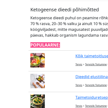
Ketogeense dieedi põhimõtted
Ketogeense dieedi puhul on peamine rõhk r
70 % rasva, 20–30 % valku ja ainult 10 % sü
köögiviljadest, mitte magusatest puuviljad
päevas, hakkab organism lagundama rasva 
POPULAARNE:
Kõik taimetoitlus
Tervis
>
Tervislik Toitumine
Dieedid elustiilina
Tervis
>
Tervislik Toitumine
Taimetoiduretsepti
Tervis
>
Tervislik Toitumine