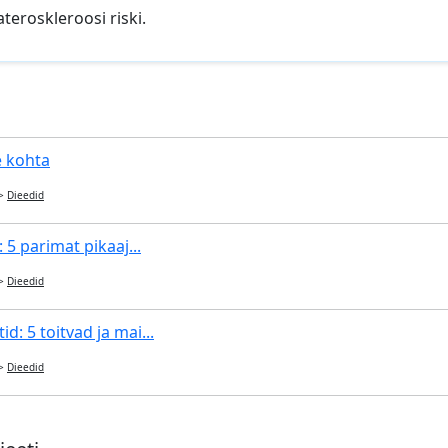
teroskleroosi riski.
e kohta
>
Dieedid
: 5 parimat pikaaj...
>
Dieedid
d: 5 toitvad ja mai...
>
Dieedid