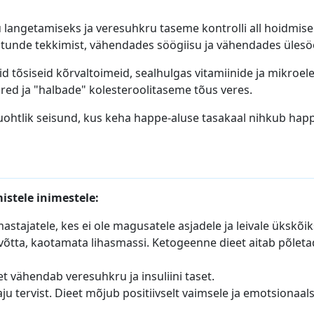
 langetamiseks ja veresuhkru taseme kontrolli all hoidmiseks
stunde tekkimist, vähendades söögiisu ja vähendades ülesöö
d tõsiseid kõrvaltoimeid, sealhulgas vitamiinide ja mikroe
ed ja "halbade" kolesteroolitaseme tõus veres.
luohtlik seisund, kus keha happe-aluse tasakaal nihkub hap
istele inimestele:
astajatele, kes ei ole magusatele asjadele ja leivale ükskõi
 võtta, kaotamata lihasmassi. Ketogeenne dieet aitab põleta
et vähendab veresuhkru ja insuliini taset.
u tervist. Dieet mõjub positiivselt vaimsele ja emotsionaals