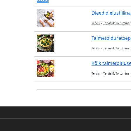
Dieedid elustiilina
Tervis
>
Tervislik Toitumine
Taimetoiduretsepti
Tervis
>
Tervislik Toitumine
Kõik taimetoitlus
Tervis
>
Tervislik Toitumine