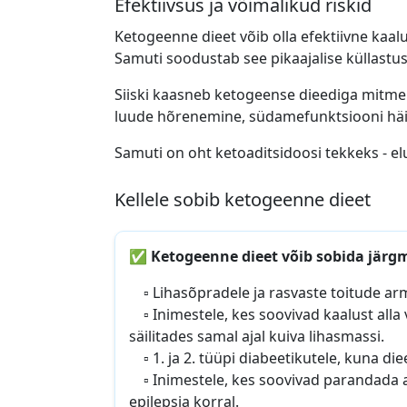
Efektiivsus ja võimalikud riskid
Ketogeenne dieet võib olla efektiivne kaalu
Samuti soodustab see pikaajalise küllastu
Siiski kaasneb ketogeense dieediga mitmei
luude hõrenemine, südamefunktsiooni häir
Samuti on oht ketoaditsidoosi tekkeks - e
Kellele sobib ketogeenne dieet
✅
Ketogeenne dieet võib sobida järgm
▫️ Lihasõpradele ja rasvaste toitude arm
▫️ Inimestele, kes soovivad kaalust alla
säilitades samal ajal kuiva lihasmassi.
▫️ 1. ja 2. tüüpi diabeetikutele, kuna die
▫️ Inimestele, kes soovivad parandada aj
epilepsia korral.