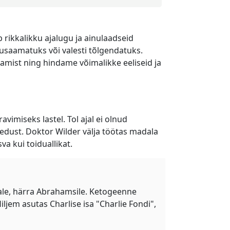
 rikkalikku ajalugu ja ainulaadseid
arusaamatuks või valesti tõlgendatuks.
ndamist ning hindame võimalikke eeliseid ja
avimiseks lastel. Tol ajal ei olnud
gedust. Doktor Wilder välja töötas madala
a kui toiduallikat.
sale, härra Abrahamsile. Ketogeenne
ljem asutas Charlise isa "Charlie Fondi",