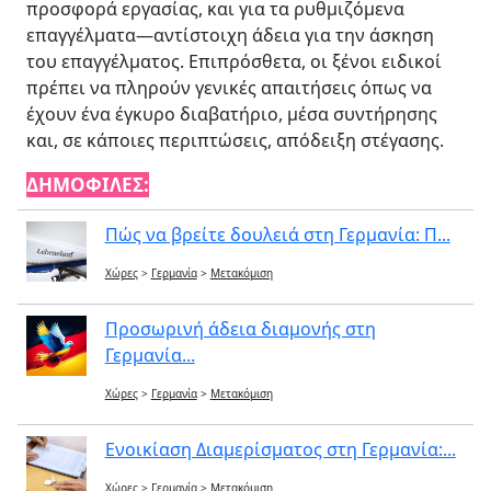
προσφορά εργασίας, και για τα ρυθμιζόμενα
επαγγέλματα—αντίστοιχη άδεια για την άσκηση
του επαγγέλματος. Επιπρόσθετα, οι ξένοι ειδικοί
πρέπει να πληρούν γενικές απαιτήσεις όπως να
έχουν ένα έγκυρο διαβατήριο, μέσα συντήρησης
και, σε κάποιες περιπτώσεις, απόδειξη στέγασης.
ΔΗΜΟΦΙΛΕΣ:
Πώς να βρείτε δουλειά στη Γερμανία: Π...
Χώρες
>
Γερμανία
>
Μετακόμιση
Προσωρινή άδεια διαμονής στη
Γερμανία...
Χώρες
>
Γερμανία
>
Μετακόμιση
Ενοικίαση Διαμερίσματος στη Γερμανία:...
Χώρες
>
Γερμανία
>
Μετακόμιση